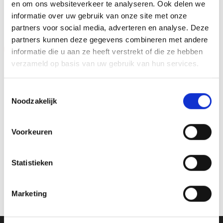
en om ons websiteverkeer te analyseren. Ook delen we
GERELATEERDE PRODUCTEN
informatie over uw gebruik van onze site met onze
partners voor social media, adverteren en analyse. Deze
partners kunnen deze gegevens combineren met andere
Aanbieding!
informatie die u aan ze heeft verstrekt of die ze hebben
verzameld op basis van uw gebruik van hun services.
Toevoegen
Toevoegen
aan
aan
verlanglijst
verlanglijst
Toestemmingsselectie
Noodzakelijk
Voorkeuren
Beeld FG418 OP=OP
Beeld FG32
Statistieken
Prijsklasse:
Prijsklasse:
€
8.10
-
€
10.25
€
32.00
-
€
64.40
incl. BTW
incl. BTW
€8.10
€32.00
tot
tot
Opties selecteren
Opties selecteren
€10.25
€64.40
Marketing
Dit
Dit
product
product
heeft
heeft