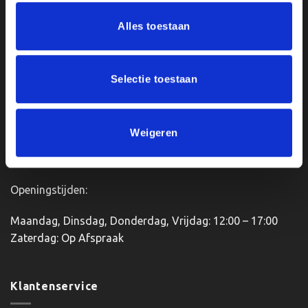
meerdere
meerdere
variaties.
variaties.
Ons Adres
Alles toestaan
Deze
Deze
optie
optie
Van Zanden Sportprijzen
kan
kan
Bredaseweg 56
gekozen
gekozen
Selectie toestaan
worden
worden
4901KM Oosterhout
op
op
kvk: 92898432
de
de
BTWnr. NL004987898B09
Weigeren
productpagina
productpagina
Openingstijden:
Maandag, Dinsdag, Donderdag, Vrijdag: 12:00 – 17:00
Zaterdag: Op Afspraak
Klantenservice