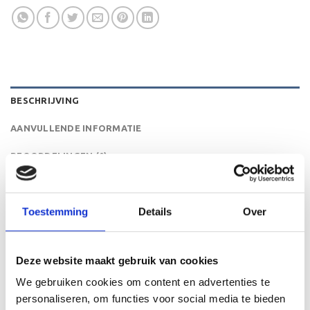
BESCHRIJVING
AANVULLENDE INFORMATIE
BEOORDELINGEN (0)
De RE.094 is een zeer mooi trofee die zeer geschikt is
voor ieder (sport)toernooi of businessevenement. We
Toestemming
Details
Over
kunnen de beker personaliseren door er een tekst op de
voet van de beker aan te brengen. De tekst wordt door
middel van graveren aangebracht op de beker.
Deze website maakt gebruik van cookies
We gebruiken cookies om content en advertenties te
personaliseren, om functies voor social media te bieden