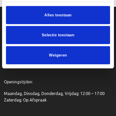
meerdere
variaties.
Alles toestaan
Deze
Ons Adres
optie
kan
Van Zanden Sportprijzen
gekozen
Selectie toestaan
worden
Bredaseweg 56
op
4901KM Oosterhout
de
kvk: 92898432
productpagina
Weigeren
BTWnr. NL004987898B09
Openingstijden:
Maandag, Dinsdag, Donderdag, Vrijdag: 12:00 – 17:00
Zaterdag: Op Afspraak