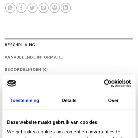
BESCHRIJVING
AANVULLENDE INFORMATIE
BEOORDELINGEN (0)
De RE.056.78 is een zeer mooi trofee die zeer geschikt is
voor ieder (sport)toernooi of businessevenement. We
kunnen de beker personaliseren door er een tekst op de
Toestemming
Details
Over
voet van de beker aan te brengen. De tekst wordt door
middel van graveren aangebracht op de beker.
Deze website maakt gebruik van cookies
We gebruiken cookies om content en advertenties te