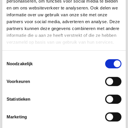
personaliseren, om functies voor social media te bieden
GERELATEERDE PRODUCTEN
en om ons websiteverkeer te analyseren. Ook delen we
informatie over uw gebruik van onze site met onze
partners voor social media, adverteren en analyse. Deze
Aanbieding!
Aanbieding!
partners kunnen deze gegevens combineren met andere
informatie die u aan ze heeft verstrekt of die ze hebben
Toevoegen
Toevoegen
aan
aan
verzameld op basis van uw gebruik van hun services.
verlanglijst
verlanglijst
Toestemmingsselectie
Noodzakelijk
Voorkeuren
Beeld FG407 (14,5 cm)
Beeld FG4045.0 (14,5 cm)
OP=OP
OP=OP
Statistieken
Oorspronkelijke
Huidige
Oorspronkelijke
Huidige
€
9.60
€
8.10
€
9.60
€
8.10
incl. BTW
incl. BTW
prijs
prijs
prijs
prijs
was:
is:
was:
is:
Opties selecteren
Bestellen
€9.60.
€8.10.
€9.60.
€8.10.
Dit
Marketing
product
heeft