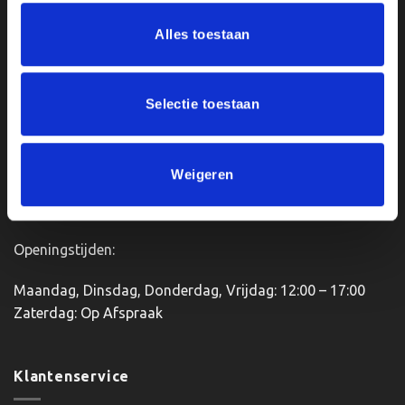
Ons Adres
Alles toestaan
Van Zanden Sportprijzen
Bredaseweg 56
Selectie toestaan
4901KM Oosterhout
kvk: 92898432
BTWnr. NL004987898B09
Weigeren
Openingstijden:
Maandag, Dinsdag, Donderdag, Vrijdag: 12:00 – 17:00
Zaterdag: Op Afspraak
Klantenservice