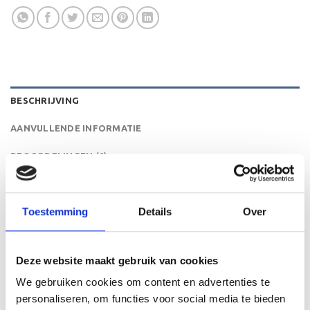
BESCHRIJVING
AANVULLENDE INFORMATIE
BEOORDELINGEN (0)
De RE.044.78 is een zeer mooi trofee die zeer geschikt is
voor ieder (sport)toernooi of businessevenement. We
Toestemming
Details
Over
kunnen de beker personaliseren door er een tekst op de
voet van de beker aan te brengen. De tekst wordt door
middel van graveren aangebracht op de beker.
Deze website maakt gebruik van cookies
We gebruiken cookies om content en advertenties te
personaliseren, om functies voor social media te bieden