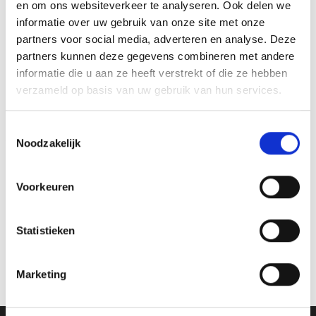
en om ons websiteverkeer te analyseren. Ook delen we
GERELATEERDE PRODUCTEN
informatie over uw gebruik van onze site met onze
partners voor social media, adverteren en analyse. Deze
partners kunnen deze gegevens combineren met andere
Aanbieding!
informatie die u aan ze heeft verstrekt of die ze hebben
verzameld op basis van uw gebruik van hun services.
Toevoegen
Toevoegen
aan
aan
verlanglijst
verlanglijst
Toestemmingsselectie
Noodzakelijk
Voorkeuren
Beeld FG670 (10,5 cm)
Beeld FG149 (12 cm) OP=OP
Statistieken
Oorspronkelijke
Huidige
€
7.25
€
6.40
€
4.90
incl. BTW
incl. BTW
prijs
prijs
was:
is:
Bestellen
Bestellen
Marketing
€6.40.
€4.90.