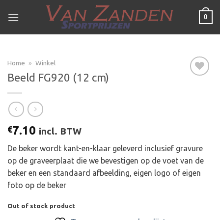
Ga
0
naar
inhoud
Home
»
Winkel
Beeld FG920 (12 cm)
Toevoegen
aan
verlanglijst
7.10
€
incl. BTW
De beker wordt kant-en-klaar geleverd inclusief gravure
op de graveerplaat die we bevestigen op de voet van de
beker en een standaard afbeelding, eigen logo of eigen
foto op de beker
Out of stock product