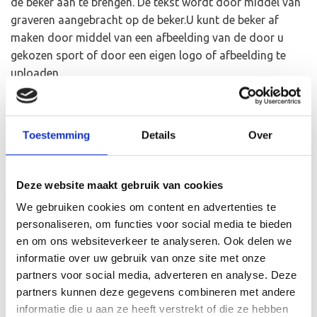
de beker aan te brengen. De tekst wordt door middel van
graveren aangebracht op de beker.U kunt de beker af
maken door middel van een afbeelding van de door u
gekozen sport of door een eigen logo of afbeelding te
uploaden
Toestemming
Details
Over
GERELATEERDE PRODUCTEN
Deze website maakt gebruik van cookies
Aanbieding!
Aanbieding!
We gebruiken cookies om content en advertenties te
Toevoegen
Toevoegen
personaliseren, om functies voor social media te bieden
aan
aan
verlanglijst
verlanglijst
en om ons websiteverkeer te analyseren. Ook delen we
informatie over uw gebruik van onze site met onze
partners voor social media, adverteren en analyse. Deze
partners kunnen deze gegevens combineren met andere
informatie die u aan ze heeft verstrekt of die ze hebben