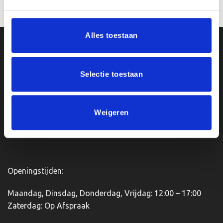
Bestellen
Opties selecteren
€65.70
Dit
product
heeft
Alles toestaan
meerdere
Ons Adres
variaties.
Deze
Selectie toestaan
optie
Van Zanden Sportprijzen
kan
Bredaseweg 56
gekozen
4901KM Oosterhout
worden
kvk: 92898432
Weigeren
op
BTWnr. NL004987898B09
de
productpagina
Openingstijden:
Maandag, Dinsdag, Donderdag, Vrijdag: 12:00 – 17:00
Zaterdag: Op Afspraak