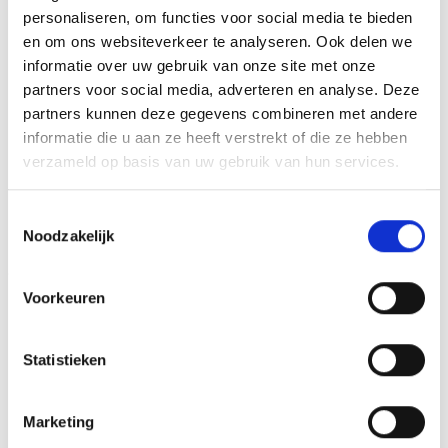
HOOGTE
15 cm, 17,5 cm, 20 cm, 25 cm
personaliseren, om functies voor social media te bieden
en om ons websiteverkeer te analyseren. Ook delen we
informatie over uw gebruik van onze site met onze
partners voor social media, adverteren en analyse. Deze
GERELATEERDE PRODUCTEN
partners kunnen deze gegevens combineren met andere
informatie die u aan ze heeft verstrekt of die ze hebben
verzameld op basis van uw gebruik van hun services.
Toestemmingsselectie
Toevoegen
Toevoegen
aan
aan
Noodzakelijk
verlanglijst
verlanglijst
Voorkeuren
Statistieken
Beeld FG360 (11,5 cm)
Beeld FG199
Prijsklasse:
€
30.10
€
26.50
-
€
65.70
incl. BTW
incl. BTW
Marketing
€26.50
tot