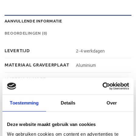
AANVULLENDE INFORMATIE
BEOORDELINGEN (0)
LEVERTIJD
2-4 werkdagen
MATERIAAL GRAVEERPLAAT
Aluminium
MATERIAAL VOET
Marmer
MAX AANTAL REGELS
3 regels
Toestemming
Details
Over
MAX TEKENS PER REGEL
30 leestekens
METHODE PERSONALISATIE
Graveren
Deze website maakt gebruik van cookies
We gebruiken cookies om content en advertenties te