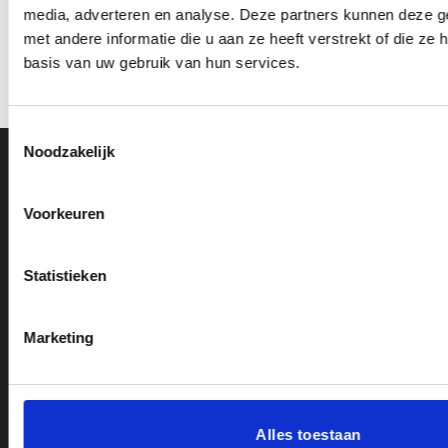
Beeld FG4045.0 (14,5 cm)
Z0169 (15 cm) OP=OP
media, adverteren en analyse. Deze partners kunnen deze 
OP=OP
met andere informatie die u aan ze heeft verstrekt of die z
Oorspronkelijke
Huidige
Oorspronkelijke
Huidige
€
9.45
€
7.95
€
9.60
€
8.10
incl. BTW
incl. BTW
prijs
prijs
prijs
prijs
basis van uw gebruik van hun services.
was:
is:
was:
is:
Bestellen
Bestellen
€9.45.
€7.95.
€9.60.
€8.10.
Toestemmingsselectie
Noodzakelijk
Ons Adres
Voorkeuren
Van Zanden Sportprijzen
Bredaseweg 56
4901KM Oosterhout
Statistieken
kvk: 92898432
BTWnr. NL004987898B09
Marketing
Openingstijden:
Alles toestaan