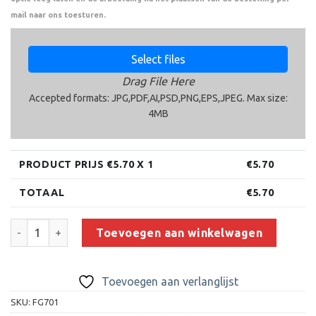
mail naar ons toesturen.
Select files
Drag File Here
Accepted formats: JPG,PDF,AI,PSD,PNG,EPS,JPEG. Max size:
4MB
PRODUCT PRIJS €
5.70
X 1
€
5.70
TOTAAL
€
5.70
Beeld FG701 (11 cm) aantal
Toevoegen aan winkelwagen
Toevoegen aan verlanglijst
SKU:
FG701