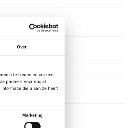
16 cm
2-4 werkdagen
Over
Aluminium
3 regels
 media te bieden en om ons
ze partners voor social
30 leestekens
nformatie die u aan ze heeft
Graveren
Marketing