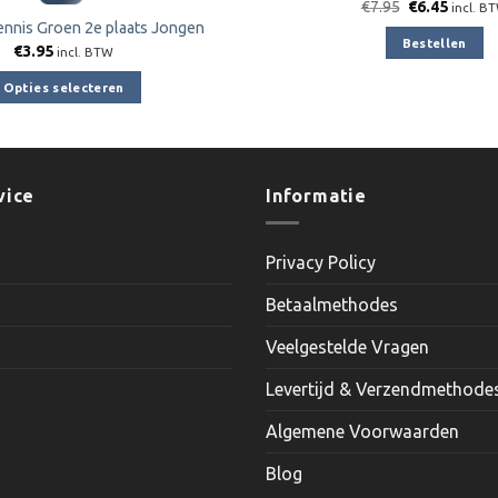
Oorspronkeli
Huidig
€
7.95
€
6.45
incl. B
prijs
prijs
ennis Groen 2e plaats Jongen
was:
is:
Bestellen
€
3.95
€7.95.
€6.45.
incl. BTW
Opties selecteren
Dit
product
heeft
meerdere
vice
Informatie
variaties.
Deze
Privacy Policy
optie
kan
Betaalmethodes
gekozen
worden
Veelgestelde Vragen
op
Levertijd & Verzendmethode
de
productpagina
Algemene Voorwaarden
Blog