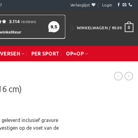
7
Verlanglijst
Login
0
WINKELWAGEN /
€
0.00
IVERSEN
PER SPORT
OP=OP
16 cm)
 geleverd inclusief gravure
vestigen op de voet van de