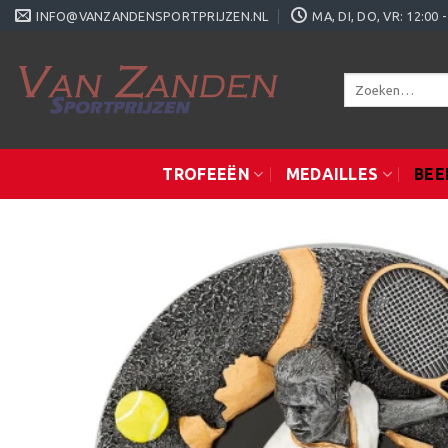
Ga
INFO@VANZANDENSPORTPRIJZEN.NL
MA, DI, DO, VR: 12:0
naar
inhoud
Zoeken
naar:
TROFEEËN
MEDAILLES
BEE