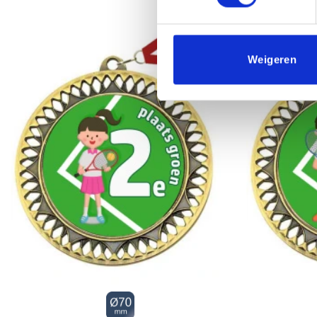
Weigeren
Toevoegen
aan
verlanglijst