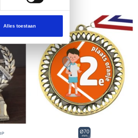
Alles toestaan
Toevoegen
Toevoegen
aan
aan
verlanglijst
verlanglijst
OP