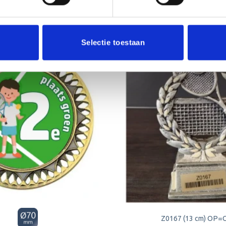
Aanbieding!
Selectie toestaan
Toevoegen
aan
verlanglijst
Z0167 (13 cm) OP=