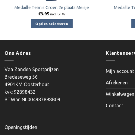
Medaille Tennis Groen 2e plaats Meisje
Medaille T
€
3.95
incl. BTW
Opties selecteren
Dit
product
heeft
meerdere
Ons Adres
Klantenser
variaties.
Deze
Van Zanden Sportprijzen
Mijn account
optie
Bredaseweg 56
kan
Afrekenen
4901KM Oosterhout
gekozen
kvk: 92898432
worden
Winkelwagen
BTWnr. NL004987898B09
op
Contact
de
productpagina
Openingstijden: