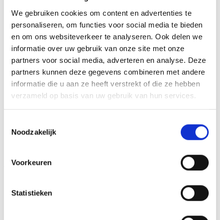
het beeld personaliseren door er een tekst op de voet van
We gebruiken cookies om content en advertenties te
het beeld aan te brengen. We graveren de tekst
personaliseren, om functies voor social media te bieden
gecentreerd op een aluminium plaatje.
en om ons websiteverkeer te analyseren. Ook delen we
informatie over uw gebruik van onze site met onze
partners voor social media, adverteren en analyse. Deze
partners kunnen deze gegevens combineren met andere
GERELATEERDE PRODUCTEN
informatie die u aan ze heeft verstrekt of die ze hebben
verzameld op basis van uw gebruik van hun services.
Toestemmingsselectie
Noodzakelijk
Toevoegen
Toevoegen
aan
aan
verlanglijst
verlanglijst
Voorkeuren
Statistieken