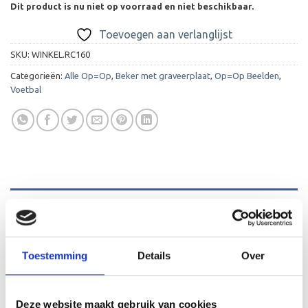
Dit product is nu niet op voorraad en niet beschikbaar.
Toevoegen aan verlanglijst
SKU:
WINKEL.RC160
Categorieën:
Alle Op=Op
,
Beker met graveerplaat
,
Op=Op Beelden
,
Voetbal
BESCHRIJVING
AANVULLENDE INFORMATIE
Toestemming
Details
Over
BEOORDELINGEN (0)
De C160 is een heel mooi beeld die zeer geschikt is voor
Deze website maakt gebruik van cookies
ieder (sport)toernooi of businessevenement. We kunnen