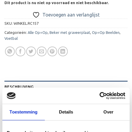
Dit product is nu niet op voorraad en niet beschikbaar.
Toevoegen aan verlanglijst
SKU:
WINKEL.RC157
Categorieën:
Alle Op=Op
,
Beker met graveerplaat
,
Op=Op Beelden
,
Voetbal
BESCHRIJVING
AANVULLENDE INFORMATIE
BEOORDELINGEN (0)
Toestemming
Details
Over
De C157 is een heel mooi beeld die zeer geschikt is voor
ieder (sport)toernooi of businessevenement. We kunnen