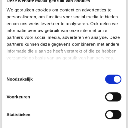
Deze website maakt gebruik van cookies
het beeld personaliseren door er een tekst op de voet van
We gebruiken cookies om content en advertenties te
het beeld aan te brengen. We graveren de tekst
personaliseren, om functies voor social media te bieden
gecentreerd op een aluminium plaatje.
en om ons websiteverkeer te analyseren. Ook delen we
informatie over uw gebruik van onze site met onze
partners voor social media, adverteren en analyse. Deze
partners kunnen deze gegevens combineren met andere
GERELATEERDE PRODUCTEN
informatie die u aan ze heeft verstrekt of die ze hebben
verzameld op basis van uw gebruik van hun services.
Toestemmingsselectie
Noodzakelijk
Toevoegen
Toevoegen
aan
aan
verlanglijst
verlanglijst
Voorkeuren
Statistieken