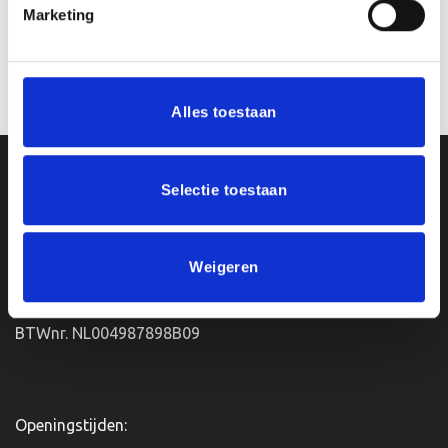
Marketing
Beeld FG268 (10 cm)
Beeld RE.007.22.A (12 cm)
€
5.15
€
7.10
incl. BTW
incl. BTW
Bestellen
Bestellen
Alles toestaan
Ons Adres
Selectie toestaan
Van Zanden Sportprijzen
Bredaseweg 56
Weigeren
4901KM Oosterhout
kvk: 92898432
BTWnr. NL004987898B09
Openingstijden: