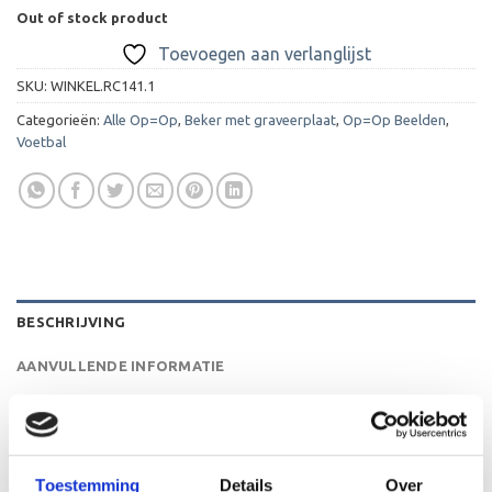
Out of stock product
Toevoegen aan verlanglijst
SKU:
WINKEL.RC141.1
Categorieën:
Alle Op=Op
,
Beker met graveerplaat
,
Op=Op Beelden
,
Voetbal
BESCHRIJVING
AANVULLENDE INFORMATIE
BEOORDELINGEN (0)
De C149 is een heel mooi beeld die zeer geschikt is voor
Toestemming
Details
Over
ieder (sport)toernooi of businessevenement. We kunnen