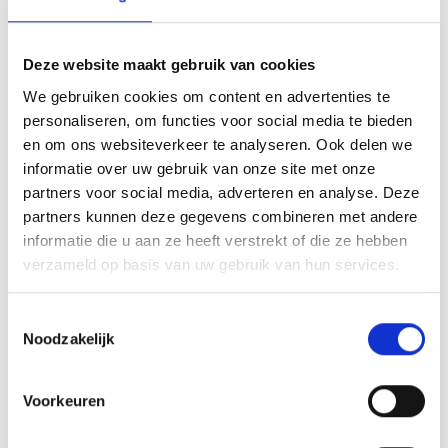
het beeld personaliseren door er een tekst op de voet van
het beeld aan te brengen. We graveren de tekst
Deze website maakt gebruik van cookies
gecentreerd op een aluminium plaatje.De C141 is een heel
We gebruiken cookies om content en advertenties te
mooi beeld die zeer geschikt is voor ieder (sport)toernooi
personaliseren, om functies voor social media te bieden
of businessevenement. We kunnen het beeld
en om ons websiteverkeer te analyseren. Ook delen we
personaliseren door er een tekst op de voet van het beeld
informatie over uw gebruik van onze site met onze
aan te brengen. We graveren de tekst gecentreerd op een
partners voor social media, adverteren en analyse. Deze
aluminium plaatje.
partners kunnen deze gegevens combineren met andere
informatie die u aan ze heeft verstrekt of die ze hebben
verzameld op basis van uw gebruik van hun services.
GERELATEERDE PRODUCTEN
Toestemmingsselectie
Noodzakelijk
Voorkeuren
Toevoegen
Toevoegen
aan
aan
verlanglijst
verlanglijst