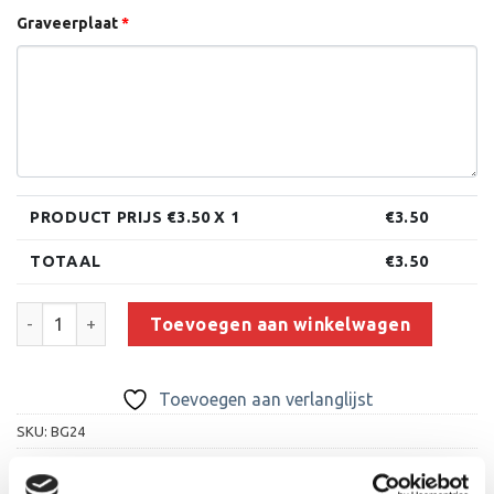
Graveerplaat
*
PRODUCT PRIJS €
3.50
X 1
€
3.50
TOTAAL
€
3.50
Aluminium Graveerplaat 80x40 mm - Rechthoek - G24 aantal
Toevoegen aan winkelwagen
Toevoegen aan verlanglijst
SKU:
BG24
Categorie:
Standaard Graveerplaten