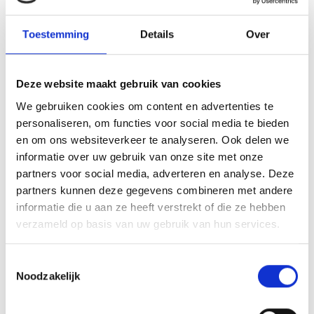
Toestemming
Details
Over
Deze website maakt gebruik van cookies
AANVULLENDE INFORMATIE
We gebruiken cookies om content en advertenties te
personaliseren, om functies voor social media te bieden
BEOORDELINGEN (1)
en om ons websiteverkeer te analyseren. Ook delen we
informatie over uw gebruik van onze site met onze
HOOGTE
80×40 mm
partners voor social media, adverteren en analyse. Deze
partners kunnen deze gegevens combineren met andere
LEVERTIJD
2 werkdagen
informatie die u aan ze heeft verstrekt of die ze hebben
verzameld op basis van uw gebruik van hun services.
Toestemmingsselectie
GERELATEERDE PRODUCTEN
Noodzakelijk