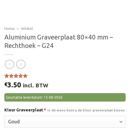
Home
»
Winkel
Aluminium Graveerplaat 80×40 mm –
Rechthoek – G24
Gewaardeerd
1
3.50
€
incl. BTW
5.00
op 5
gebaseerd
op
klant
Geschatte leverdatum: 13-08-2026
waardering
Kleur Graveerplaat
*
In dit menu kunt u de kleur graveerplaat kiezen