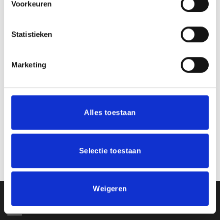
Voorkeuren
Toevoegen
Toevoegen
aan
aan
Statistieken
verlanglijst
verlanglijst
Marketing
Alles toestaan
Aluminium Graveerplaat
Aluminium Graveerplaat
47×17 mm – Rechthoek –
62×25 mm – Rechthoek –
G21
G22
€
2.50
€
2.95
incl. BTW
incl. BTW
Selectie toestaan
Bestellen
Bestellen
Weigeren
Ons Adres