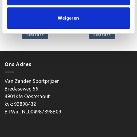
Aluminium Graveerplaat
Aluminium Graveerplaat
62×25 mm – Rechthoek –
50×18 mm – Inkeping – G48
Weigeren
G22
€
2.95
€
2.50
incl. BTW
incl. BTW
Bestellen
Bestellen
Ons Adres
Van Zanden Sportprijzen
Bredaseweg 56
4901KM Oosterhout
kvk: 92898432
BTWnr. NL004987898B09