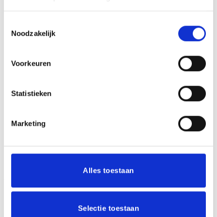
METHODE PERSONALISATIE
Graveren
Toestemmingsselectie
Noodzakelijk
KLEUR
Goud, Zilver
Voorkeuren
GERELATEERDE PRODUCTEN
Statistieken
Marketing
Toevoegen
Toevoegen
aan
aan
verlanglijst
verlanglijst
Alles toestaan
Selectie toestaan