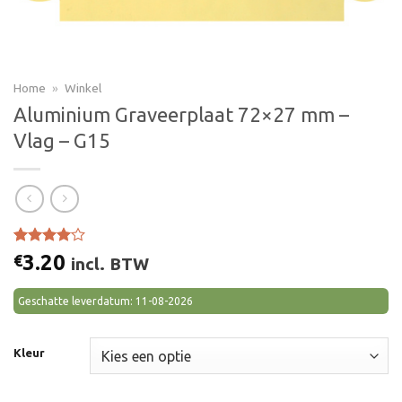
Home
»
Winkel
Aluminium Graveerplaat 72×27 mm –
Vlag – G15
Gewaardeerd
1
3.20
€
incl. BTW
4.00
op
5
gebaseerd
Geschatte leverdatum: 11-08-2026
op
klant
waardering
Kleur