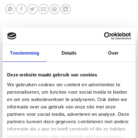
AANVULLENDE INFORMATIE
Toestemming
Details
Over
BEOORDELINGEN (1)
Deze website maakt gebruik van cookies
HOOGTE
73×27 mm
We gebruiken cookies om content en advertenties te
LEVERTIJD
2 werkdagen
personaliseren, om functies voor social media te bieden
en om ons websiteverkeer te analyseren. Ook delen we
MATERIAAL GRAVEERPLAAT
Aluminium
informatie over uw gebruik van onze site met onze
partners voor social media, adverteren en analyse. Deze
MAX AANTAL REGELS
3 regels
partners kunnen deze gegevens combineren met andere
informatie die u aan ze heeft verstrekt of die ze hebben
MAX TEKENS PER REGEL
30 leestekens
verzameld op basis van uw gebruik van hun services.