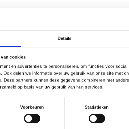
Details
 van cookies
(0)
ent en advertenties te personaliseren, om functies voor social
 een grote voet en is daarom zeer geschikt als wisseltrofee. D
. Ook delen we informatie over uw gebruik van onze site met on
deau om uit te reiken. We kunnen de beker personaliseren door
e. Deze partners kunnen deze gegevens combineren met andere i
 de beker zelf kunnen we een door jou gekozen afbeelding op 
erzameld op basis van uw gebruik van hun services.
eze kun je uploaden via het menu
Voorkeuren
Statistieken