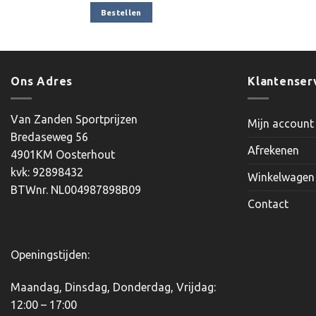
was:
is:
Bestellen
€4.95.
€3.95.
Ons Adres
Klantenser
Van Zanden Sportprijzen
Mijn account
Bredaseweg 56
Afrekenen
4901KM Oosterhout
kvk: 92898432
Winkelwagen
BTWnr. NL004987898B09
Contact
Openingstijden:
Maandag, Dinsdag, Donderdag, Vrijdag:
12:00 – 17:00