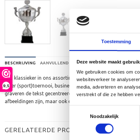
Toestemming
Deze website maakt gebruik
BESCHRIJVING
AANVULLENDE INFORMATIE
BEOORDELINGEN 
We gebruiken cookies om cont
Een klassieker in ons assortiment! Deze beker met oren heeft
websiteverkeer te analyseren
ieder (sport)toernooi, businessevenement of als een leuk ca
9,5
media, adverteren en analys
graveren de tekst gecentreerd op een aluminium plaatje.Op
verstrekt of die ze hebben v
afbeeldingen zijn, maar ook een eigen logo of afbeelding. D
Toestemmingsselectie
Noodzakelijk
GERELATEERDE PRODUCTEN