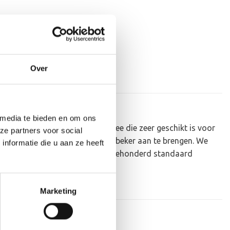
Over
 media te bieden en om ons
e AK5360 is een heel mooie trofee die zeer geschikt is voor
ze partners voor social
 er een tekst op de voet van de beker aan te brengen. We
nformatie die u aan ze heeft
plakken. Dit kan een van onze tweehonderd standaard
Marketing