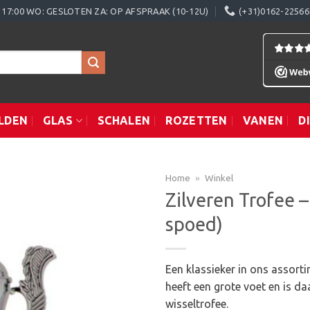
0 - 17:00 WO: GESLOTEN ZA: OP AFSPRAAK (10-12U)
(+31)0162-22566
LDEN
GLAS
SCHALEN
ROZETTEN
VANEN
D
Home
»
Winkel
Zilveren Trofee 
spoed)
Toevoegen
aan
verlanglijst
Een klassieker in ons assort
heeft een grote voet en is da
wisseltrofee.