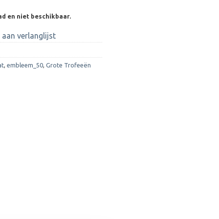
ad en niet beschikbaar.
aan verlanglijst
at
,
embleem_50
,
Grote Trofeeën