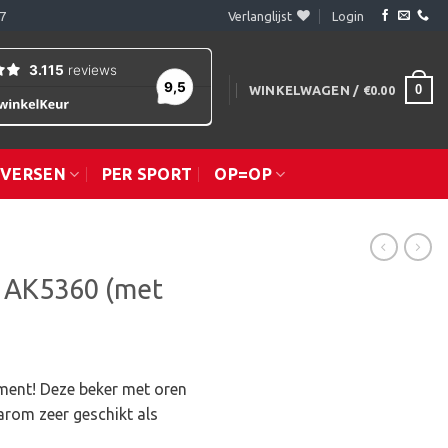
7
Verlanglijst
Login
0
WINKELWAGEN /
€
0.00
IVERSEN
PER SPORT
OP=OP
– AK5360 (met
iment! Deze beker met oren
arom zeer geschikt als