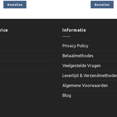
was:
is:
was:
is:
Bestellen
Bestellen
€6.40.
€4.90.
€4.95.
€3.95.
vice
Informatie
Privacy Policy
Betaalmethodes
Veelgestelde Vragen
Levertijd & Verzendmethode
Algemene Voorwaarden
Blog