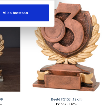
Alles toestaan
Toevoegen
Toevoegen
aan
aan
verlanglijst
verlanglijst
OP
Beeld FG153 (12 cm)
jke
e
€
7.50
TW
incl. BTW