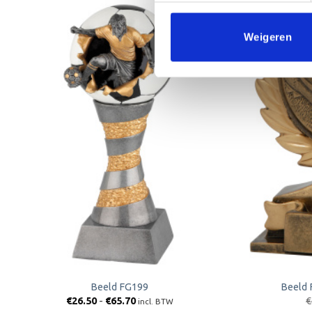
Weigeren
Aanbieding!
Toevoegen
aan
verlanglijst
Beeld FG199
Beeld 
Prijsklasse:
€
26.50
-
€
65.70
€
incl. BTW
€26.50