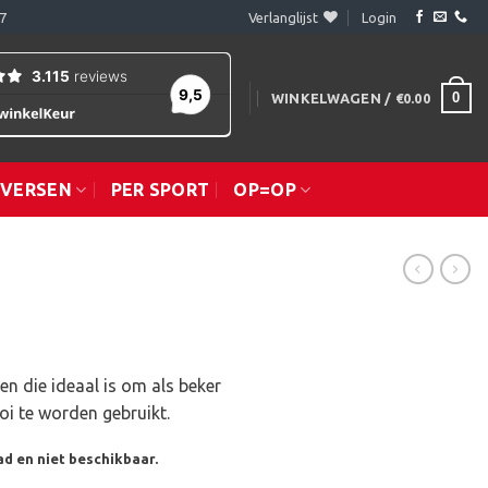
7
Verlanglijst
Login
0
WINKELWAGEN /
€
0.00
IVERSEN
PER SPORT
OP=OP
en die ideaal is om als beker
oi te worden gebruikt.
ad en niet beschikbaar.