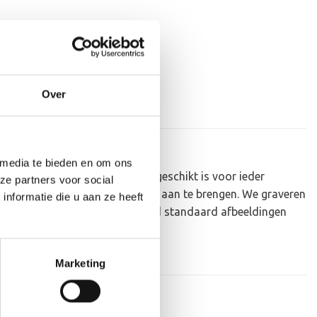
Over
 media te bieden en om ons
en heel mooie trofee die zeer geschikt is voor ieder
ze partners voor social
n tekst op de voet van de beker aan te brengen. We graveren
nformatie die u aan ze heeft
Dit kan een van onze tweehonderd standaard afbeeldingen
Marketing