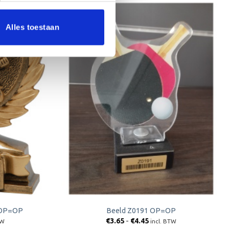
Alles toestaan
Aanbieding!
Toevoegen
Toevoegen
aan
aan
verlanglijst
verlanglijst
) OP=OP
Beeld Z0191 OP=OP
jke
e
Prijsklasse:
€
3.65
-
€
4.45
TW
incl. BTW
€3.65