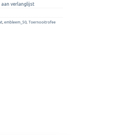
aan verlanglijst
at
,
embleem_50
,
Toernooitrofee