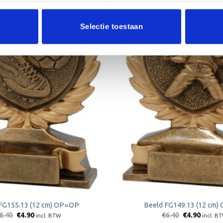
Selectie toestaan
Aanbieding!
Toevoegen
aan
verlanglijst
FG155.13 (12 cm) OP=OP
Beeld FG149.13 (12 cm
Oorspronkelijke
Huidige
Oorspronkeli
Huidig
6.40
€
4.90
€
6.40
€
4.90
incl. BTW
incl. B
prijs
prijs
prijs
prijs