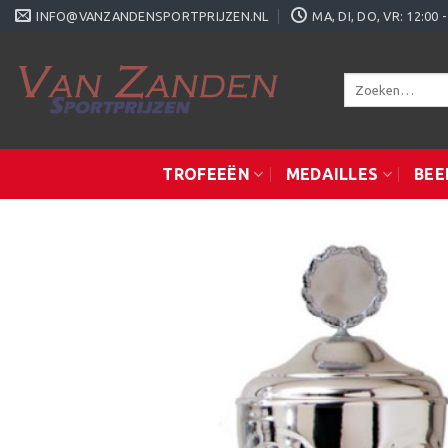
Ga
INFO@VANZANDENSPORTPRIJZEN.NL
MA, DI, DO, VR: 12:0
naar
inhoud
Zoeken
naar:
TROFEEËN
MEDAILLES
BEE