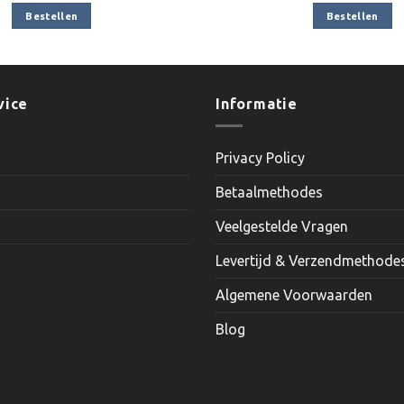
was:
is:
was:
is:
Bestellen
Bestellen
€6.40.
€4.90.
€6.40.
€4.90.
vice
Informatie
Privacy Policy
Betaalmethodes
Veelgestelde Vragen
Levertijd & Verzendmethode
Algemene Voorwaarden
Blog