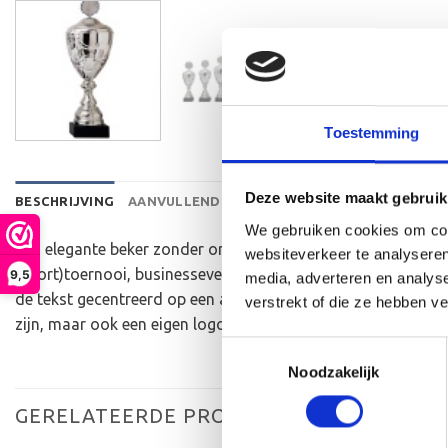
Toestemming
Deze website maakt gebruik
BESCHRIJVING
AANVULLENDE INFORMATIE
BEOORDELINGEN 
We gebruiken cookies om cont
Een elegante beker zonder oren die ideaal is om als beker vo
websiteverkeer te analyseren
(sport)toernooi, businessevenement of als een leuk cadeau o
9,5
media, adverteren en analys
de tekst gecentreerd op een aluminium plaatje.Op de beker
verstrekt of die ze hebben v
zijn, maar ook een eigen logo of afbeelding. Deze kun je up
Toestemmingsselectie
Noodzakelijk
GERELATEERDE PRODUCTEN