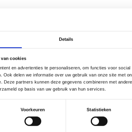
Details
 van cookies
(0)
ent en advertenties te personaliseren, om functies voor social
or een wedstrijd of toernooi te worden gebruikt.De AK5160 is e
. Ook delen we informatie over uw gebruik van onze site met on
m uit te reiken. We kunnen de beker personaliseren door er ee
e. Deze partners kunnen deze gegevens combineren met andere i
 zelf kunnen we een door jou gekozen afbeelding op plakken. 
erzameld op basis van uw gebruik van hun services.
loaden via het menu
Voorkeuren
Statistieken