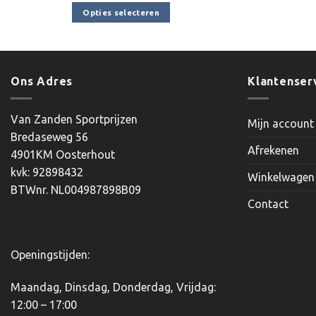
tot
Opties selecteren
€65.70
Dit
product
heeft
meerdere
Ons Adres
Klantenser
variaties.
Deze
Van Zanden Sportprijzen
Mijn account
optie
Bredaseweg 56
kan
Afrekenen
4901KM Oosterhout
gekozen
kvk: 92898432
worden
Winkelwagen
BTWnr. NL004987898B09
op
Contact
de
productpagina
Openingstijden:
Maandag, Dinsdag, Donderdag, Vrijdag:
12:00 – 17:00