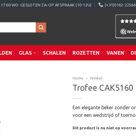
0 - 17:00 WO: GESLOTEN ZA: OP AFSPRAAK (10-12U)
(+31)0162-22566
LDEN
GLAS
SCHALEN
ROZETTEN
VANEN
D
Home
»
Winkel
Trofee CAK5160
Toevoegen
Een elegante beker zonder or
aan
voor een wedstrijd of toerno
verlanglijst
Dit product is nu niet op voorra