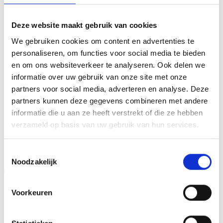
reiken. We kunnen de beker personaliseren door er een
tekst op de voet van de beker aan te brengen. We
Deze website maakt gebruik van cookies
graveren de tekst gecentreerd op een aluminium
We gebruiken cookies om content en advertenties te
plaatje.Op de beker zelf kunnen we een door jou gekozen
personaliseren, om functies voor social media te bieden
afbeelding op plakken. Dit kan een van onze tweehonderd
en om ons websiteverkeer te analyseren. Ook delen we
standaard afbeeldingen zijn, maar ook een eigen logo of
informatie over uw gebruik van onze site met onze
afbeelding. Deze kun je uploaden via het menu
partners voor social media, adverteren en analyse. Deze
partners kunnen deze gegevens combineren met andere
informatie die u aan ze heeft verstrekt of die ze hebben
verzameld op basis van uw gebruik van hun services.
GERELATEERDE PRODUCTEN
Toestemmingsselectie
Noodzakelijk
Aanbieding!
Aanbieding!
Toevoegen
Toevoegen
Voorkeuren
aan
aan
verlanglijst
verlanglijst