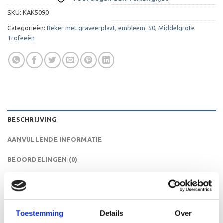
SKU:
KAK5090
Categorieën:
Beker met graveerplaat
,
embleem_50
,
Middelgrote
Trofeeën
BESCHRIJVING
AANVULLENDE INFORMATIE
BEOORDELINGEN (0)
Deze standaard zilveren beker is ideaal voor elk toernooi
of evenement.De AK5090 is een heel mooie trofee die zeer
geschikt is voor ieder (sport)toernooi,
Toestemming
Details
Over
businessevenement of als een leuk cadeau om uit te