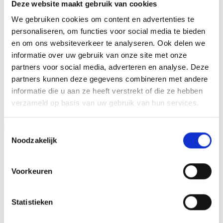
Deze website maakt gebruik van cookies
METHODE PERSONALISATIE
Graveren
We gebruiken cookies om content en advertenties te
personaliseren, om functies voor social media te bieden
HOOGTE
35 cm
en om ons websiteverkeer te analyseren. Ook delen we
informatie over uw gebruik van onze site met onze
partners voor social media, adverteren en analyse. Deze
partners kunnen deze gegevens combineren met andere
GERELATEERDE PRODUCTEN
informatie die u aan ze heeft verstrekt of die ze hebben
verzameld op basis van uw gebruik van hun services.
Aanbieding!
Aanbieding!
Toestemmingsselectie
Noodzakelijk
Toevoegen
Toevoegen
aan
aan
verlanglijst
verlanglijst
Voorkeuren
Statistieken