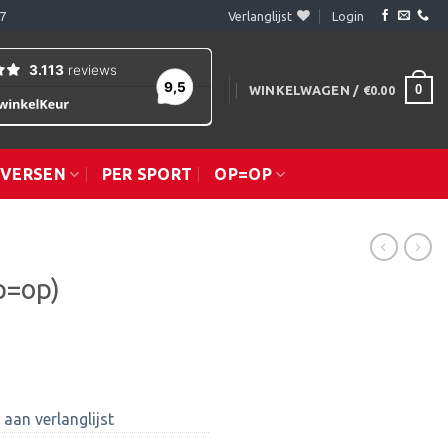
7
Verlanglijst
Login
0
WINKELWAGEN /
€
0.00
IVERSEN
PER SPORT
OP=OP
p=op)
aan verlanglijst