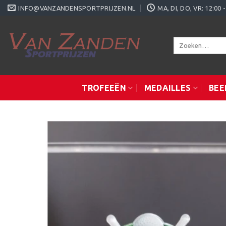
Ga
INFO@VANZANDENSPORTPRIJZEN.NL
MA, DI, DO, VR: 12:0
naar
inhoud
Zoeken
naar:
TROFEEËN
MEDAILLES
BEE