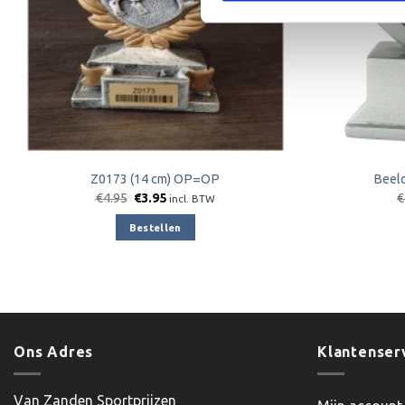
Z0173 (14 cm) OP=OP
Beel
Oorspronkelijke
Huidige
€
4.95
€
3.95
€
incl. BTW
prijs
prijs
was:
is:
Bestellen
€4.95.
€3.95.
Ons Adres
Klantenser
Van Zanden Sportprijzen