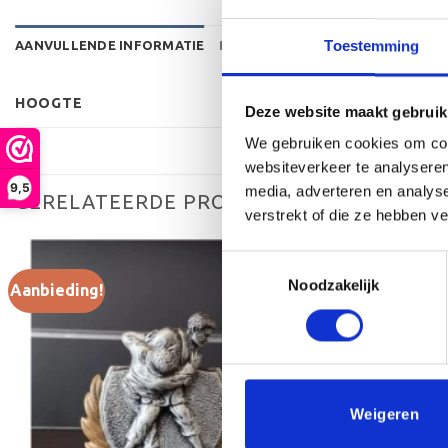
Toestemming
AANVULLENDE INFORMATIE
BEOORDELINGEN (0)
HOOGTE
Deze website maakt gebruik
We gebruiken cookies om cont
websiteverkeer te analyseren
9,5
media, adverteren en analys
GERELATEERDE PRODUCTEN
verstrekt of die ze hebben v
Toestemmingsselectie
Noodzakelijk
Aanbieding!
Aanbieding!
Toevoegen
aan
verlanglijst
Weigeren