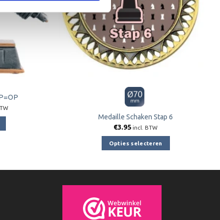
 OP=OP
jke
ge
BTW
Medaille Schaken Stap 6
€
3.95
5.
incl. BTW
Opties selecteren
Dit
product
e
heeft
meerdere
variaties.
Deze