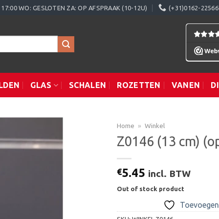
0 - 17:00 WO: GESLOTEN ZA: OP AFSPRAAK (10-12U)
(+31)0162-22566
LDEN
GLAS
SCHALEN
ROZETTEN
VANEN
D
Home
»
Winkel
Z0146 (13 cm) (o
Toevoegen
5.45
€
incl. BTW
aan
verlanglijst
Out of stock product
Toevoegen 
SKU:
WINKEL.Z0146