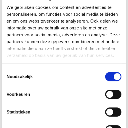
METHODE PERSONALISATIE
Graveren
We gebruiken cookies om content en advertenties te
HOOGTE
personaliseren, om functies voor social media te bieden
27 cm, 31 cm, 34 cm
en om ons websiteverkeer te analyseren. Ook delen we
informatie over uw gebruik van onze site met onze
partners voor social media, adverteren en analyse. Deze
GERELATEERDE PRODUCTEN
partners kunnen deze gegevens combineren met andere
informatie die u aan ze heeft verstrekt of die ze hebben
verzameld op basis van uw gebruik van hun services.
Aanbieding!
Toestemmingsselectie
Toevoegen
Toevoegen
Noodzakelijk
aan
aan
verlanglijst
verlanglijst
Voorkeuren
Statistieken
Beeld FG153 (12 cm)
Z0173 (14 cm) OP=OP