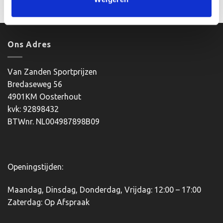
Dit
product
heeft
meerdere
Ons Adres
variaties.
Deze
optie
Van Zanden Sportprijzen
kan
Bredaseweg 56
gekozen
4901KM Oosterhout
worden
kvk: 92898432
op
BTWnr. NL004987898B09
de
productpagina
Openingstijden:
Maandag, Dinsdag, Donderdag, Vrijdag: 12:00 – 17:00
Zaterdag: Op Afspraak