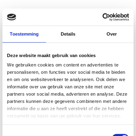
AANVULLENDE INFORMATIE
Toestemming
Details
Over
BEOORDELINGEN (0)
Deze website maakt gebruik van cookies
LEVERTIJD
2 werkdagen
We gebruiken cookies om content en advertenties te
personaliseren, om functies voor social media te bieden
MATERIAAL GRAVEERPLAAT
Aluminium
en om ons websiteverkeer te analyseren. Ook delen we
MAX AANTAL REGELS
informatie over uw gebruik van onze site met onze
3 regels
partners voor social media, adverteren en analyse. Deze
MAX TEKENS PER REGEL
30 leestekens
partners kunnen deze gegevens combineren met andere
informatie die u aan ze heeft verstrekt of die ze hebben
METHODE PERSONALISATIE
Graveren
verzameld op basis van uw gebruik van hun services.
HOOGTE
38 cm, 44 cm, 50 cm
Toestemmingsselectie