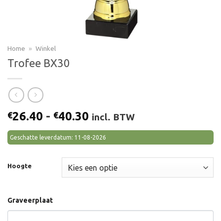
Home
»
Winkel
Trofee BX30
Prijsklasse:
26.40
-
40.30
€
€
incl. BTW
€26.40
tot
Geschatte leverdatum: 11-08-2026
€40.30
Hoogte
Graveerplaat