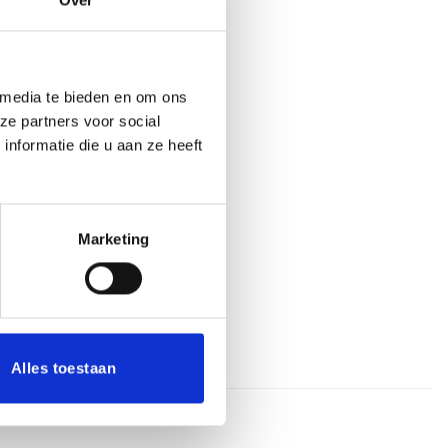
n aan winkelwagen
 media te bieden en om ons
ze partners voor social
nformatie die u aan ze heeft
aan verlanglijst
at
,
Budget Trofeeën
,
Embleem (2,5
Marketing
Alles toestaan