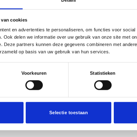
 van cookies
Trofee BSET.346 aantal
Toevoege
ent en advertenties te personaliseren, om functies voor social
. Ook delen we informatie over uw gebruik van onze site met on
e. Deze partners kunnen deze gegevens combineren met andere i
Toevoegen 
erzameld op basis van uw gebruik van hun services.
SKU:
BSET.346
Categorieën:
Beker met graveerpla
Voorkeuren
Statistieken
cm)
Selectie toestaan
(0)