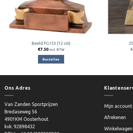
Beeld FG153 (12 cm)
Z
€
7.50
€
incl. BTW
Bestellen
Ons Adres
Klantenser
Van Zanden Sportprijzen
Mijn account
Bredaseweg 56
Afrekenen
4901KM Oosterhout
kvk: 92898432
Winkelwagen