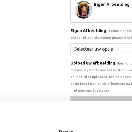
Eigen Afbeelding
Eigen Afbeelding
U kunt hier ki
sticker of een aluminium plaatje wilt
Upload uw afbeelding
Hier kunt
maximale grootte van het bestand is 4 
en .eps-files uploaden. Indien er ee
optie leeg laten en de afbeelding na 
mail naar ons toesturen.
Select
Drag Fi
Accepted formats: JPG,PDF,AI
4
Details