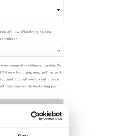
ezen of u uw afbeelding op een
 bedrukken.
 u uw eigen afbeelding uploaden. De
MB en u kunt .jpg, png, .pdf, .ai, psd
n foutmelding optreedt, kunt u deze
het plaatsen van de bestelling per
 files
le Here
,PSD,PNG,EPS,JPEG. Max size:
MB
Over