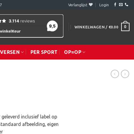
7
Verlanglijst
Login
0
WINKELWAGEN /
€
0.00
IVERSEN
PER SPORT
OP=OP
geleverd inclusief label op
standaard afbeelding, eigen
er