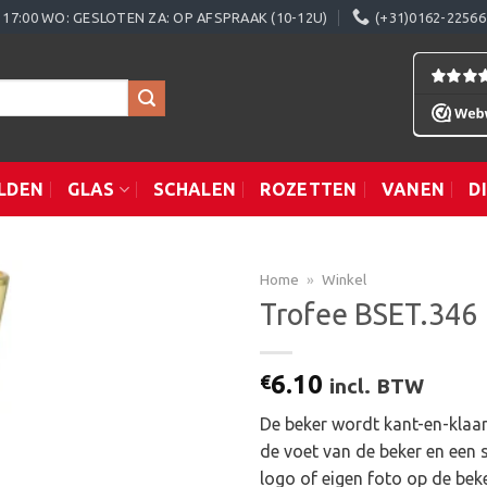
0 - 17:00 WO: GESLOTEN ZA: OP AFSPRAAK (10-12U)
(+31)0162-22566
LDEN
GLAS
SCHALEN
ROZETTEN
VANEN
D
Home
»
Winkel
Trofee BSET.346
Toevoegen
6.10
€
incl. BTW
aan
verlanglijst
De beker wordt kant-en-klaar 
de voet van de beker en een 
logo of eigen foto op de bek