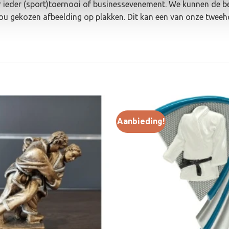
or ieder (sport)toernooi of businessevenement. We kunnen de b
jou gekozen afbeelding op plakken. Dit kan een van onze twee
Aanbieding!
Toevoegen
aan
verlanglijst