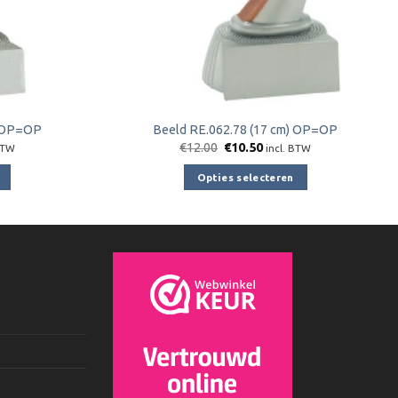
) OP=OP
Beeld RE.062.78 (17 cm) OP=OP
jke
ge
Oorspronkelijke
Huidige
€
12.00
€
10.50
BTW
incl. BTW
prijs
prijs
was:
is:
Opties selecteren
0.
€12.00.
€10.50.
Dit
product
heeft
e
meerdere
variaties.
Deze
optie
kan
gekozen
worden