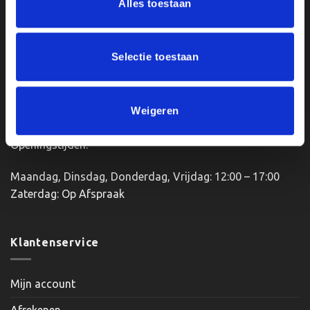
Alles toestaan
optie
Van Zanden Sportprijzen
kan
Bredaseweg 56
gekozen
4901KM Oosterhout
worden
Selectie toestaan
kvk: 92898432
op
BTWnr. NL004987898B09
de
productpagina
Weigeren
Openingstijden:
Maandag, Dinsdag, Donderdag, Vrijdag: 12:00 – 17:00
Zaterdag: Op Afspraak
Klantenservice
Mijn account