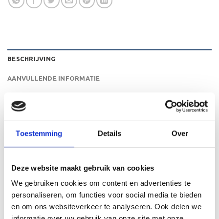
BESCHRIJVING
AANVULLENDE INFORMATIE
BEOORDELINGEN (0)
De SET.337 is een heel mooie trofee die zeer geschikt is
Toestemming
Details
Over
voor ieder (sport)toernooi of businessevenement. We
kunnen de beker personaliseren door er een tekst op de
voet van de beker aan te brengen.
Deze website maakt gebruik van cookies
We gebruiken cookies om content en advertenties te
personaliseren, om functies voor social media te bieden
GERELATEERDE PRODUCTEN
en om ons websiteverkeer te analyseren. Ook delen we
informatie over uw gebruik van onze site met onze