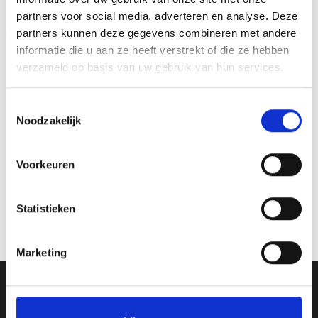
partners voor social media, adverteren en analyse. Deze
partners kunnen deze gegevens combineren met andere
Aanbieding!
informatie die u aan ze heeft verstrekt of die ze hebben
Toevoegen
verzameld op basis van uw gebruik van hun services.
aan
verlanglijst
Toestemmingsselectie
Noodzakelijk
Voorkeuren
Trofee AR1110 OP=OP
Prijsklasse:
€
6.40
-
€
8.00
incl. BTW
Statistieken
€6.40
tot
Opties selecteren
€8.00
Dit
Marketing
product
heeft
meerdere
Ons Adres
variaties.
Deze