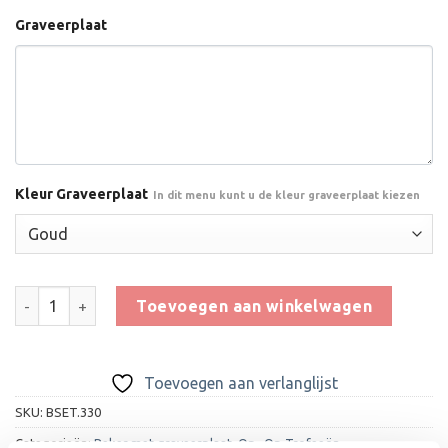
Graveerplaat
Kleur Graveerplaat
In dit menu kunt u de kleur graveerplaat kiezen
Trofee BSET.330 - 15,5 cm OP=OP aantal
Toevoegen aan winkelwagen
Toevoegen aan verlanglijst
SKU:
BSET.330
Categorieën:
Beker met graveerplaat
,
Op=Op Trofeeën