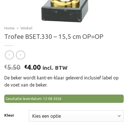
Home
»
Winkel
Trofee BSET.330 – 15,5 cm OP=OP
Oorspronkelijke
Huidige
5.50
4.00
€
€
incl. BTW
prijs
prijs
De beker wordt kant-en-klaar geleverd inclusief label op
was:
is:
de voet van de beker.
€5.50.
€4.00.
Geschatte leverdatum: 12-08-2026
Kleur