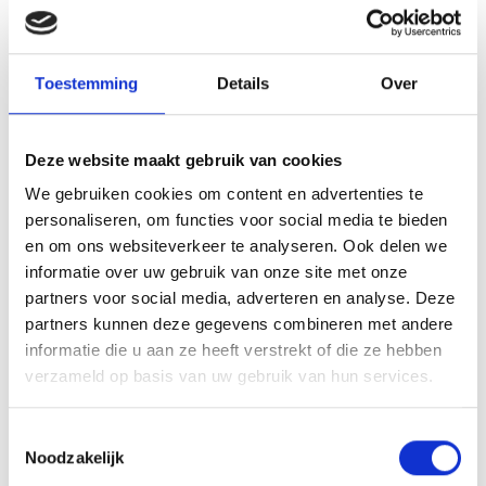
Toestemming
Details
Over
Deze website maakt gebruik van cookies
BESCHRIJVING
We gebruiken cookies om content en advertenties te
AANVULLENDE INFORMATIE
personaliseren, om functies voor social media te bieden
en om ons websiteverkeer te analyseren. Ook delen we
BEOORDELINGEN (0)
informatie over uw gebruik van onze site met onze
partners voor social media, adverteren en analyse. Deze
De SET.330 is een heel mooie trofee die zeer geschikt is
partners kunnen deze gegevens combineren met andere
voor ieder (sport)toernooi of businessevenement. We
informatie die u aan ze heeft verstrekt of die ze hebben
kunnen de beker personaliseren door er een tekst op de
verzameld op basis van uw gebruik van hun services.
voet van de beker aan te brengen.
Toestemmingsselectie
Noodzakelijk