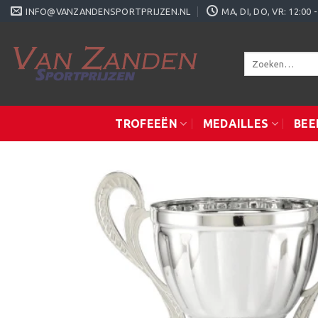
Ga
INFO@VANZANDENSPORTPRIJZEN.NL
MA, DI, DO, VR: 12:0
naar
inhoud
Zoeken
naar:
TROFEEËN
MEDAILLES
BEE