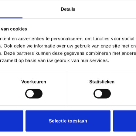
Details
(0)
r ieder (sport)toernooi of businessevenement. We kunnen de be
 van cookies
en aluminium plaatje.
ent en advertenties te personaliseren, om functies voor social
. Ook delen we informatie over uw gebruik van onze site met on
e. Deze partners kunnen deze gegevens combineren met andere i
erzameld op basis van uw gebruik van hun services.
Voorkeuren
Statistieken
Aanbieding!
Toevoegen
aan
verlanglijst
Selectie toestaan