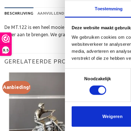
Toestemming
BESCHRIJVING
AANVULLENDE INFORMATIE
BEOORDELINGEN 
De MT.122 is een heel mooie trofee die zeer geschikt is voo
Deze website maakt gebruik
beker aan te brengen. We graveren de tekst gecentreerd op e
We gebruiken cookies om cont
websiteverkeer te analyseren
9,5
media, adverteren en analys
verstrekt of die ze hebben v
GERELATEERDE PRODUCTEN
Toestemmingsselectie
Noodzakelijk
Aanbieding!
Aanbieding!
Toevoegen
aan
verlanglijst
Weigeren