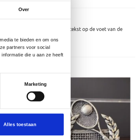
Over
ker personaliseren door er een tekst op de voet van de
 media te bieden en om ons
ze partners voor social
nformatie die u aan ze heeft
Marketing
Aanbieding!
Toevoegen
Toevoegen
aan
aan
verlanglijst
verlanglijst
Alles toestaan