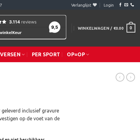
7
Verlanglijst
Login
0
WINKELWAGEN /
€
0.00
IVERSEN
PER SPORT
OP=OP
 geleverd inclusief gravure
vestigen op de voet van de
ad en niet beschikbaar.