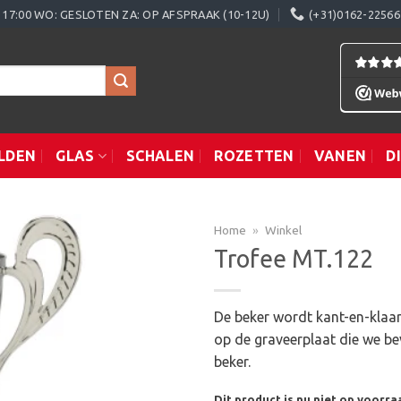
0 - 17:00 WO: GESLOTEN ZA: OP AFSPRAAK (10-12U)
(+31)0162-22566
LDEN
GLAS
SCHALEN
ROZETTEN
VANEN
D
Home
»
Winkel
Trofee MT.122
Toevoegen
De beker wordt kant-en-klaar
aan
op de graveerplaat die we be
verlanglijst
beker.
Dit product is nu niet op voorra