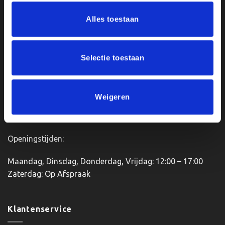
meerdere
Ons Adres
Alles toestaan
variaties.
Deze
optie
Van Zanden Sportprijzen
kan
Bredaseweg 56
Selectie toestaan
gekozen
4901KM Oosterhout
worden
kvk: 92898432
op
BTWnr. NL004987898B09
de
Weigeren
productpagina
Openingstijden:
Maandag, Dinsdag, Donderdag, Vrijdag: 12:00 – 17:00
Zaterdag: Op Afspraak
Klantenservice