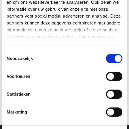
en om ons websiteverkeer te analyseren. Ook delen we
GERELATEERDE PRODUCTEN
informatie over uw gebruik van onze site met onze
partners voor social media, adverteren en analyse. Deze
partners kunnen deze gegevens combineren met andere
Aanbieding!
Aanbieding!
informatie die u aan ze heeft verstrekt of die ze hebben
verzameld op basis van uw gebruik van hun services.
Toevoegen
Toevoegen
aan
aan
verlanglijst
verlanglijst
Toestemmingsselectie
Noodzakelijk
Voorkeuren
Z0161 (17 cm) OP=OP
Z0158 OP=OP
Statistieken
Oorspronkelijke
Huidige
Prijsklasse:
€
11.95
€
10.45
€
3.95
-
€
5.95
incl. BTW
incl. BTW
prijs
prijs
€3.95
was:
is:
tot
Bestellen
Opties selecteren
Marketing
€11.95.
€10.45.
€5.95
Dit
product
heeft