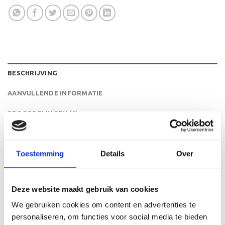
BESCHRIJVING
AANVULLENDE INFORMATIE
BEOORDELINGEN (0)
De MT.114 is een heel mooie trofee die zeer geschikt is
voor ieder (sport)toernooi of businessevenement. We
Toestemming
Details
Over
kunnen de beker personaliseren door er een tekst op de
voet van de beker aan te brengen. We graveren de tekst
gecentreerd op een aluminium plaatje.
Deze website maakt gebruik van cookies
We gebruiken cookies om content en advertenties te
personaliseren, om functies voor social media te bieden