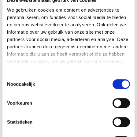
Deze website maakt gebruik van cookies
Dit kan een van onze tweehonderd standaard
We gebruiken cookies om content en advertenties te
afbeeldingen zijn, maar ook een eigen logo of afbeelding.
personaliseren, om functies voor social media te bieden
Deze kun je uploaden via het menu
en om ons websiteverkeer te analyseren. Ook delen we
informatie over uw gebruik van onze site met onze
partners voor social media, adverteren en analyse. Deze
partners kunnen deze gegevens combineren met andere
GERELATEERDE PRODUCTEN
informatie die u aan ze heeft verstrekt of die ze hebben
verzameld op basis van uw gebruik van hun services.
Aanbieding!
Aanbieding!
Toestemmingsselectie
Noodzakelijk
Toevoegen
Toevoegen
aan
aan
verlanglijst
verlanglijst
Voorkeuren
Statistieken