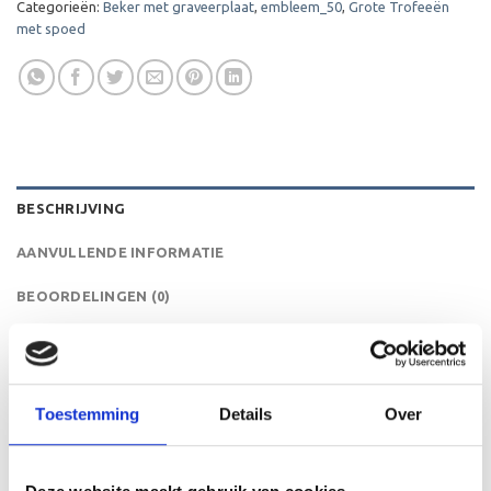
Categorieën:
Beker met graveerplaat
,
embleem_50
,
Grote Trofeeën
met spoed
BESCHRIJVING
AANVULLENDE INFORMATIE
BEOORDELINGEN (0)
De MT.094 is een heel mooie trofee die zeer geschikt is
voor ieder (sport)toernooi of businessevenement. We
kunnen de beker personaliseren door er een tekst op de
Toestemming
Details
Over
voet van de beker aan te brengen. We graveren de tekst
gecentreerd op een aluminium plaatje.Op de beker zelf
kunnen we een door jou gekozen afbeelding op plakken.