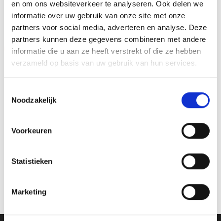
en om ons websiteverkeer te analyseren. Ook delen we
GERELATEERDE PRODUCTEN
informatie over uw gebruik van onze site met onze
partners voor social media, adverteren en analyse. Deze
partners kunnen deze gegevens combineren met andere
Aanbieding!
Aanbieding!
informatie die u aan ze heeft verstrekt of die ze hebben
verzameld op basis van uw gebruik van hun services.
Toevoegen
Toevoegen
aan
aan
verlanglijst
verlanglijst
Toestemmingsselectie
Noodzakelijk
Voorkeuren
Beeld RE.131.22 (22 cm)
Z0147 (12 cm) OP=OP
Statistieken
OP=OP
Oorspronkelijke
Huidige
Oorspronkelijke
Huidige
€
4.95
€
3.95
€
16.45
€
14.95
incl. BTW
incl. BTW
prijs
prijs
prijs
prijs
was:
is:
was:
is:
Bestellen
Opties selecteren
Marketing
€4.95.
€3.95.
€16.45.
€14.95.
Dit
product
heeft