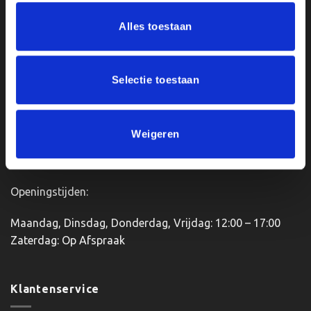
meerdere
Ons Adres
Alles toestaan
variaties.
Deze
optie
Van Zanden Sportprijzen
kan
Bredaseweg 56
Selectie toestaan
gekozen
4901KM Oosterhout
worden
kvk: 92898432
op
BTWnr. NL004987898B09
de
Weigeren
productpagina
Openingstijden:
Maandag, Dinsdag, Donderdag, Vrijdag: 12:00 – 17:00
Zaterdag: Op Afspraak
Klantenservice