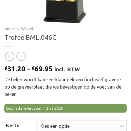
Home
»
Winkel
Trofee BML.046C
Prijsklasse:
31.20
-
69.95
€
€
incl. BTW
€31.20
De beker wordt kant-en-klaar geleverd inclusief gravure
tot
op de graveerplaat die we bevestigen op de voet van de
€69.95
beker.
Geschatte leverdatum: 12-08-2026
Hoogte