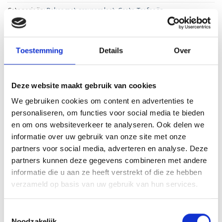
Categorieën:
Beker met graveerplaat
,
Grote Trofeeën
Toestemming
Details
Over
Deze website maakt gebruik van cookies
BESCHRIJVING
We gebruiken cookies om content en advertenties te
AANVULLENDE INFORMATIE
personaliseren, om functies voor social media te bieden
en om ons websiteverkeer te analyseren. Ook delen we
BEOORDELINGEN (0)
informatie over uw gebruik van onze site met onze
partners voor social media, adverteren en analyse. Deze
De ML.046C is een heel mooie trofee die zeer geschikt is
partners kunnen deze gegevens combineren met andere
voor ieder (sport)toernooi of businessevenement. We
informatie die u aan ze heeft verstrekt of die ze hebben
kunnen de beker personaliseren door er een tekst op de
verzameld op basis van uw gebruik van hun services.
voet van de beker aan te brengen. We graveren de tekst
gecentreerd op een aluminium plaatje.
Toestemmingsselectie
Noodzakelijk