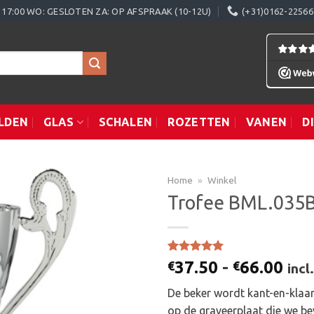
0 - 17:00 WO: GESLOTEN ZA: OP AFSPRAAK (10-12U)
(+31)0162-22566
LDEN
GLAS
SCHALEN
ROZETTEN
VANEN
D
Home
»
Winkel
Trofee BML.035
Toevoegen
aan
Gewaardeerd
1
Prij
37.50
-
66.00
€
€
verlanglijst
inc
5.00
op 5
€37
gebaseerd
De beker wordt kant-en-klaar
op
klant
tot
waardering
op de graveerplaat die we be