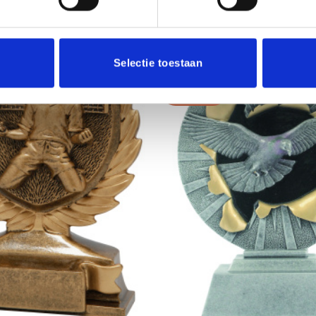
Selectie toestaan
Aanbieding!
Toevoegen
aan
verlanglijst