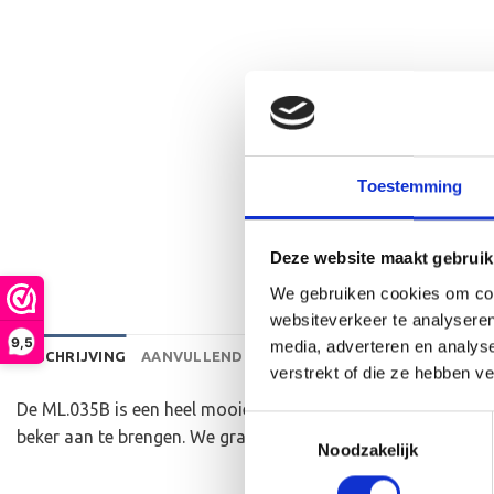
Toestemming
Deze website maakt gebruik
We gebruiken cookies om cont
websiteverkeer te analyseren
9,5
media, adverteren en analys
BESCHRIJVING
AANVULLENDE INFORMATIE
BEOORDELINGEN 
verstrekt of die ze hebben v
De ML.035B is een heel mooie trofee die zeer geschikt is vo
Toestemmingsselectie
beker aan te brengen. We graveren de tekst gecentreerd op e
Noodzakelijk