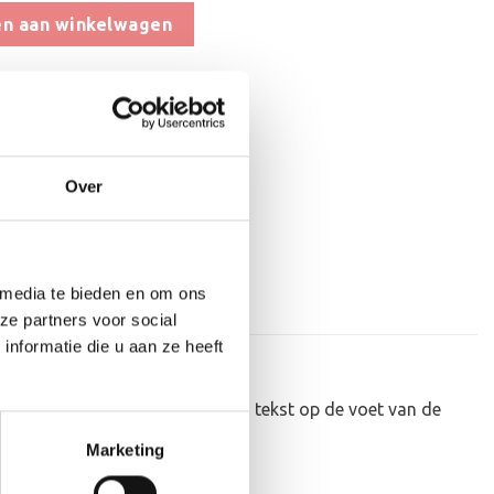
n aan winkelwagen
aan verlanglijst
at
,
Grote Trofeeën
Over
 media te bieden en om ons
ze partners voor social
nformatie die u aan ze heeft
eker personaliseren door er een tekst op de voet van de
Marketing