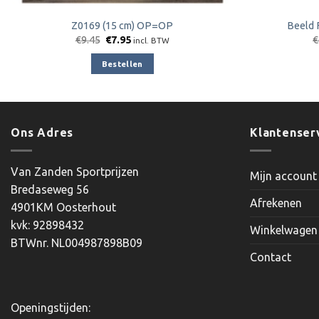
Z0169 (15 cm) OP=OP
Beeld 
Oorspronkelijke
Huidige
€
9.45
€
7.95
€
incl. BTW
prijs
prijs
was:
is:
Bestellen
€9.45.
€7.95.
Ons Adres
Klantenser
Van Zanden Sportprijzen
Mijn account
Bredaseweg 56
Afrekenen
4901KM Oosterhout
kvk: 92898432
Winkelwagen
BTWnr. NL004987898B09
Contact
Openingstijden: