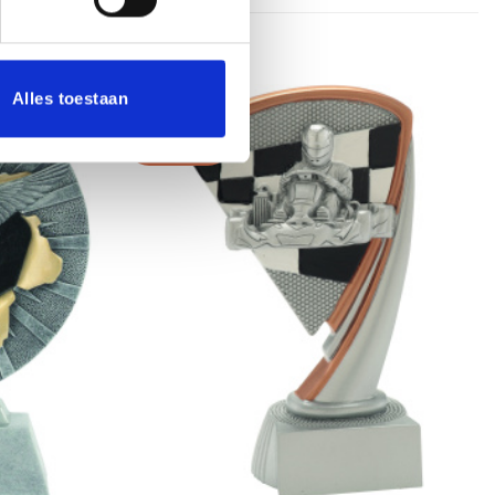
Alles toestaan
Aanbieding!
Toevoegen
Toevoegen
aan
aan
verlanglijst
verlanglijst