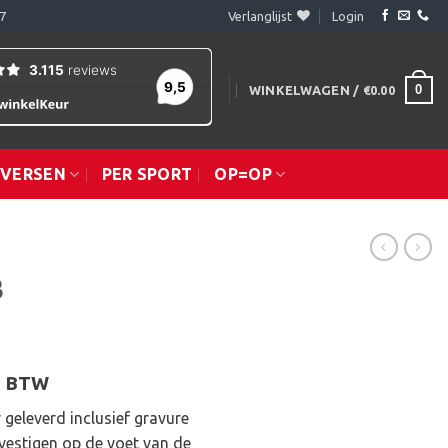
7
Verlanglijst
Login
0
WINKELWAGEN /
€
0.00
IVERSEN
PER SPORT
OP=OP
B
sklasse:
l. BTW
.50
 geleverd inclusief gravure
vestigen op de voet van de