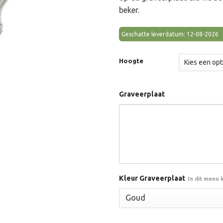
€66
beker.
Geschatte leverdatum: 12-08-2026
Hoogte
Graveerplaat
Kleur Graveerplaat
In dit menu 