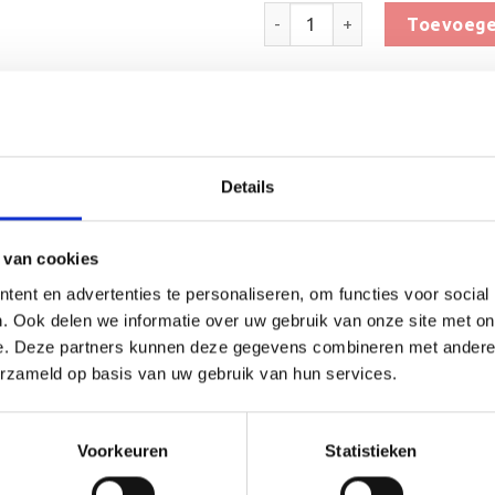
Trofee BML.035B aantal
Toevoege
Toevoegen 
SKU:
BML.035B
Categorieën:
Beker met graveerpla
Details
 van cookies
ent en advertenties te personaliseren, om functies voor social
. Ook delen we informatie over uw gebruik van onze site met on
e. Deze partners kunnen deze gegevens combineren met andere i
(1)
erzameld op basis van uw gebruik van hun services.
or ieder (sport)toernooi of businessevenement. We kunnen de b
en aluminium plaatje.
Voorkeuren
Statistieken