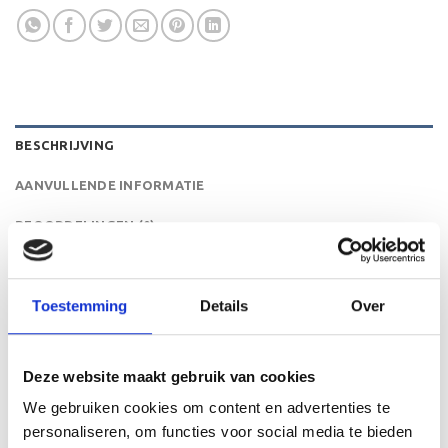
BESCHRIJVING
AANVULLENDE INFORMATIE
BEOORDELINGEN (0)
De LT.052 is een heel mooie trofee die zeer geschikt is
voor ieder (sport)toernooi of businessevenement. We
Toestemming
Details
Over
kunnen de beker personaliseren door er een tekst op de
voet van de beker aan te brengen. We graveren de tekst
gecentreerd op een aluminium plaatje.
Deze website maakt gebruik van cookies
We gebruiken cookies om content en advertenties te
personaliseren, om functies voor social media te bieden