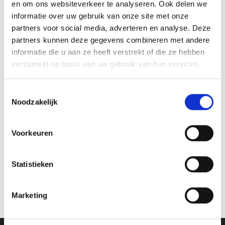
en om ons websiteverkeer te analyseren. Ook delen we
GERELATEERDE PRODUCTEN
informatie over uw gebruik van onze site met onze
partners voor social media, adverteren en analyse. Deze
partners kunnen deze gegevens combineren met andere
Aanbieding!
Aanbieding!
informatie die u aan ze heeft verstrekt of die ze hebben
verzameld op basis van uw gebruik van hun services.
Toevoegen
Toevoegen
aan
aan
verlanglijst
verlanglijst
Toestemmingsselectie
Noodzakelijk
Voorkeuren
Beeld FG266.0 (10 cm)
Z0169 (15 cm) OP=OP
Statistieken
OP=OP
Oorspronkelijke
Huidige
€
9.45
€
7.95
incl. BTW
prijs
prijs
Oorspronkelijke
Huidige
€
5.15
€
4.15
incl. BTW
was:
is:
prijs
prijs
Bestellen
€9.45.
€7.95.
was:
is:
Opties selecteren
Marketing
€5.15.
€4.15.
Dit
product
heeft