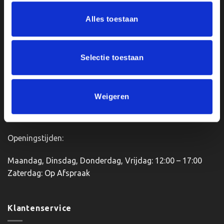
meerdere
Ons Adres
Alles toestaan
variaties.
Deze
optie
Van Zanden Sportprijzen
kan
Bredaseweg 56
Selectie toestaan
gekozen
4901KM Oosterhout
worden
kvk: 92898432
op
BTWnr. NL004987898B09
de
Weigeren
productpagina
Openingstijden:
Maandag, Dinsdag, Donderdag, Vrijdag: 12:00 – 17:00
Zaterdag: Op Afspraak
Klantenservice