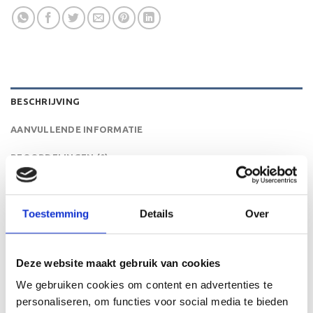
BESCHRIJVING
AANVULLENDE INFORMATIE
BEOORDELINGEN (0)
De LT.039B is een heel mooie trofee die zeer geschikt is
voor ieder (sport)toernooi of businessevenement. We
Toestemming
Details
Over
kunnen de beker personaliseren door er een tekst op de
voet van de beker aan te brengen. We graveren de tekst
gecentreerd op een aluminium plaatje.
Deze website maakt gebruik van cookies
We gebruiken cookies om content en advertenties te
personaliseren, om functies voor social media te bieden