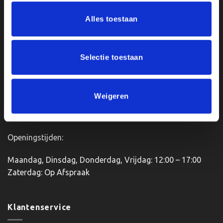
meerdere
meerdere
Ons Adres
Alles toestaan
variaties.
variaties.
Deze
Deze
optie
optie
Van Zanden Sportprijzen
kan
kan
Bredaseweg 56
Selectie toestaan
gekozen
gekozen
4901KM Oosterhout
worden
worden
kvk: 92898432
op
op
BTWnr. NL004987898B09
de
de
Weigeren
productpagina
productpagina
Openingstijden:
Maandag, Dinsdag, Donderdag, Vrijdag: 12:00 – 17:00
Zaterdag: Op Afspraak
Klantenservice