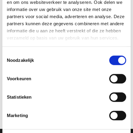
en om ons websiteverkeer te analyseren. Ook delen we
GERELATEERDE PRODUCTEN
informatie over uw gebruik van onze site met onze
partners voor social media, adverteren en analyse. Deze
partners kunnen deze gegevens combineren met andere
Aanbieding!
informatie die u aan ze heeft verstrekt of die ze hebben
verzameld op basis van uw gebruik van hun services.
Toevoegen
Toevoegen
aan
aan
verlanglijst
verlanglijst
Toestemmingsselectie
Noodzakelijk
Voorkeuren
Beeld FG199
Beeld RE.132 (16 cm) OP=OP
Statistieken
Prijsklasse:
Oorspronkelijke
Huidige
€
26.50
-
€
65.70
€
15.05
€
13.55
incl. BTW
incl. BTW
€26.50
prijs
prijs
tot
was:
is:
Opties selecteren
Opties selecteren
Marketing
€65.70
€15.05.
€13.55.
Dit
Dit
product
product
heeft
heeft