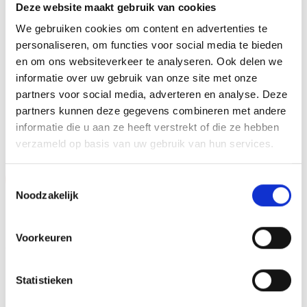
Deze website maakt gebruik van cookies
METHODE PERSONALISATIE
Graveren
We gebruiken cookies om content en advertenties te
personaliseren, om functies voor social media te bieden
HOOGTE
52 cm, 56 cm, 63 cm
en om ons websiteverkeer te analyseren. Ook delen we
informatie over uw gebruik van onze site met onze
partners voor social media, adverteren en analyse. Deze
partners kunnen deze gegevens combineren met andere
GERELATEERDE PRODUCTEN
informatie die u aan ze heeft verstrekt of die ze hebben
verzameld op basis van uw gebruik van hun services.
Aanbieding!
Aanbieding!
Toestemmingsselectie
Noodzakelijk
Toevoegen
Toevoegen
aan
aan
verlanglijst
verlanglijst
Voorkeuren
Statistieken