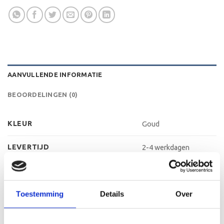
AANVULLENDE INFORMATIE
BEOORDELINGEN (0)
KLEUR
Goud
LEVERTIJD
2-4 werkdagen
MATERIAAL GRAVEERPLAAT
Aluminium
Toestemming
Details
Over
MAX AANTAL REGELS
4-5 regels
MAX TEKENS PER REGEL
30 leestekens