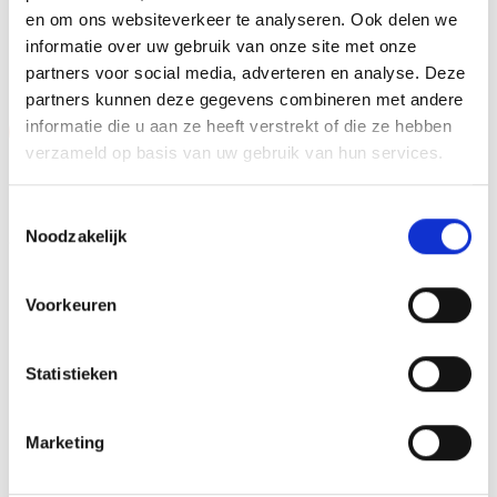
en om ons websiteverkeer te analyseren. Ook delen we
GERELATEERDE PRODUCTEN
informatie over uw gebruik van onze site met onze
partners voor social media, adverteren en analyse. Deze
partners kunnen deze gegevens combineren met andere
informatie die u aan ze heeft verstrekt of die ze hebben
Aanbieding!
Aanbieding!
verzameld op basis van uw gebruik van hun services.
Toevoegen
Toevoegen
aan
aan
verlanglijst
verlanglijst
Toestemmingsselectie
Noodzakelijk
Voorkeuren
Beeld FG149.13 (12 cm)
Z0147 (12 cm) OP=OP
Statistieken
OP=OP
Oorspronkelijke
Huidige
Oorspronkelijke
Huidige
€
6.40
€
4.90
€
4.95
€
3.95
incl. BTW
incl. BTW
prijs
prijs
prijs
prijs
was:
is:
was:
is:
Marketing
Bestellen
Bestellen
€6.40.
€4.90.
€4.95.
€3.95.