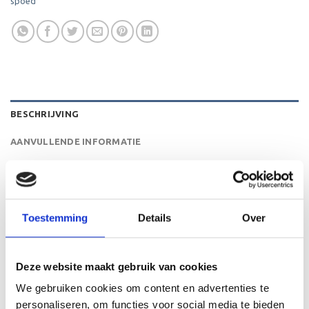
spoed
BESCHRIJVING
AANVULLENDE INFORMATIE
BEOORDELINGEN (0)
De ET.437. is een heel mooie trofee die zeer geschikt is
Toestemming
Details
Over
voor ieder (sport)toernooi of businessevenement. We
kunnen de beker personaliseren door er een tekst op de
voet van de beker aan te brengen. We graveren de tekst
Deze website maakt gebruik van cookies
gecentreerd op een aluminium plaatje.
We gebruiken cookies om content en advertenties te
personaliseren, om functies voor social media te bieden