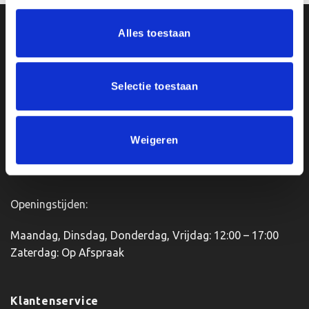
Alles toestaan
Ons Adres
Van Zanden Sportprijzen
Selectie toestaan
Bredaseweg 56
4901KM Oosterhout
kvk: 92898432
Weigeren
BTWnr. NL004987898B09
Openingstijden:
Maandag, Dinsdag, Donderdag, Vrijdag: 12:00 – 17:00
Zaterdag: Op Afspraak
Klantenservice