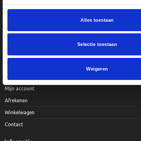
productpagina
productpagina
Alles toestaan
Openingstijden:
Maandag, Dinsdag, Donderdag, Vrijdag: 12:00 – 17:00
Selectie toestaan
Zaterdag: Op Afspraak
Weigeren
Klantenservice
Mijn account
Afrekenen
Winkelwagen
Contact