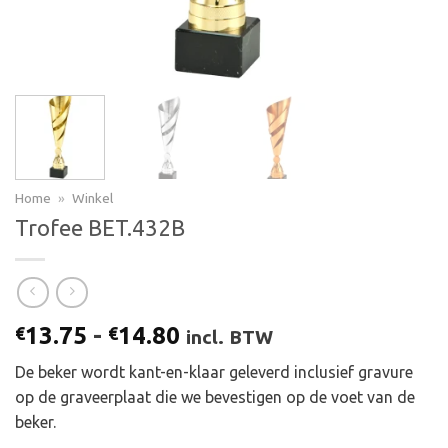
Home
»
Winkel
Trofee BET.432B
Prijsklasse:
13.75
-
14.80
€
€
incl. BTW
€13.75
De beker wordt kant-en-klaar geleverd inclusief gravure
tot
op de graveerplaat die we bevestigen op de voet van de
€14.80
beker.