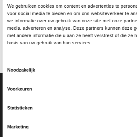
We gebruiken cookies om content en advertenties te persona
voor social media te bieden en om ons websiteverkeer te an
we informatie over uw gebruik van onze site met onze partne
media, adverteren en analyse. Deze partners kunnen deze 
met andere informatie die u aan ze heeft verstrekt of die z
Beeld FG407 (14,5 cm)
Beeld FG266.0 (10 cm)
OP=OP
OP=OP
basis van uw gebruik van hun services.
Oorspronkelijke
Huidige
Oorspronkelijke
Huidige
€
9.60
€
8.10
€
5.15
€
4.15
incl. BTW
incl. BTW
prijs
prijs
prijs
prijs
was:
is:
was:
is:
Opties selecteren
Opties selecteren
€9.60.
€8.10.
€5.15.
€4.15.
Toestemmingsselectie
Dit
Dit
Noodzakelijk
product
product
heeft
heeft
meerdere
meerdere
Ons Adres
Voorkeuren
variaties.
variaties.
Deze
Deze
optie
optie
Van Zanden Sportprijzen
Statistieken
kan
kan
Bredaseweg 56
gekozen
gekozen
4901KM Oosterhout
worden
worden
kvk: 92898432
Marketing
op
op
BTWnr. NL004987898B09
de
de