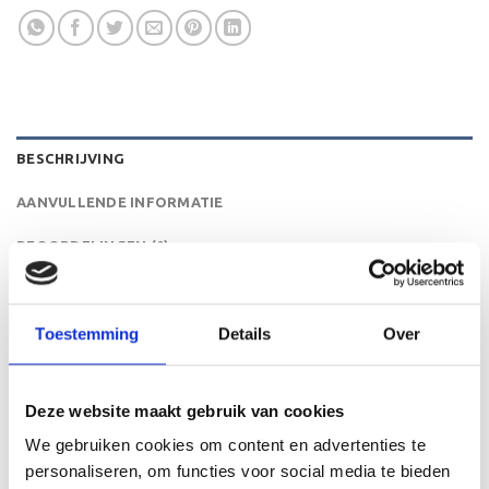
BESCHRIJVING
AANVULLENDE INFORMATIE
BEOORDELINGEN (0)
De ET.424 is een heel mooie trofee die zeer geschikt is
voor ieder (sport)toernooi of businessevenement. We
Toestemming
Details
Over
kunnen de beker personaliseren door er een tekst op de
voet van de beker aan te brengen. We graveren de tekst
gecentreerd op een aluminium plaatje.
Deze website maakt gebruik van cookies
We gebruiken cookies om content en advertenties te
personaliseren, om functies voor social media te bieden