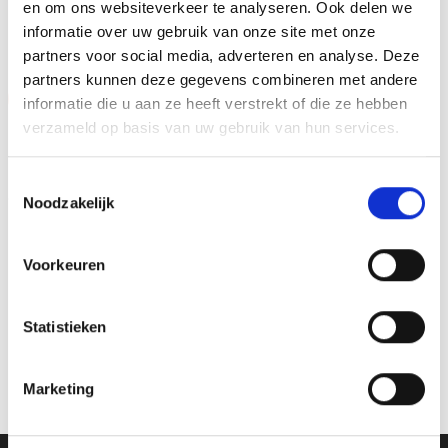
en om ons websiteverkeer te analyseren. Ook delen we
GERELATEERDE PRODUCTEN
informatie over uw gebruik van onze site met onze
partners voor social media, adverteren en analyse. Deze
partners kunnen deze gegevens combineren met andere
Aanbieding!
Aanbieding!
informatie die u aan ze heeft verstrekt of die ze hebben
verzameld op basis van uw gebruik van hun services.
Toevoegen
Toevoegen
aan
aan
verlanglijst
verlanglijst
Toestemmingsselectie
Noodzakelijk
Voorkeuren
Beeld FG149.13 (12 cm)
Z0173 (14 cm) OP=OP
Statistieken
OP=OP
Oorspronkelijke
Huidige
€
4.95
€
3.95
incl. BTW
prijs
prijs
Oorspronkelijke
Huidige
€
6.40
€
4.90
incl. BTW
was:
is:
prijs
prijs
Bestellen
€4.95.
€3.95.
was:
is:
Bestellen
Marketing
€6.40.
€4.90.