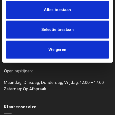
Ons Adres
Alles toestaan
Van Zanden Sportprijzen
Bredaseweg 56
Selectie toestaan
4901KM Oosterhout
kvk: 92898432
BTWnr. NL004987898B09
Weigeren
Openingstijden:
Maandag, Dinsdag, Donderdag, Vrijdag: 12:00 – 17:00
Zaterdag: Op Afspraak
Klantenservice