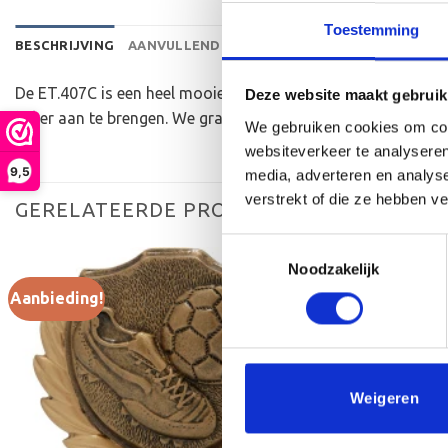
Toestemming
BESCHRIJVING
AANVULLENDE INFORMATIE
BEOORDELINGEN 
De ET.407C is een heel mooie trofee die zeer geschikt is vo
Deze website maakt gebruik
beker aan te brengen. We graveren de tekst gecentreerd op e
We gebruiken cookies om cont
websiteverkeer te analyseren
9,5
media, adverteren en analys
verstrekt of die ze hebben v
GERELATEERDE PRODUCTEN
Toestemmingsselectie
Noodzakelijk
Aanbieding!
Toevoegen
aan
verlanglijst
Weigeren