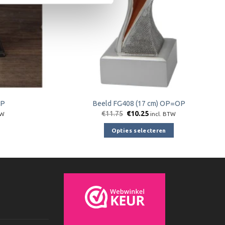
OP
Beeld FG408 (17 cm) OP=OP
jke
e
Oorspronkelijke
Huidige
€
11.75
€
10.25
TW
incl. BTW
prijs
prijs
was:
is:
Opties selecteren
€11.75.
€10.25.
Dit
product
heeft
meerdere
variaties.
Deze
optie
kan