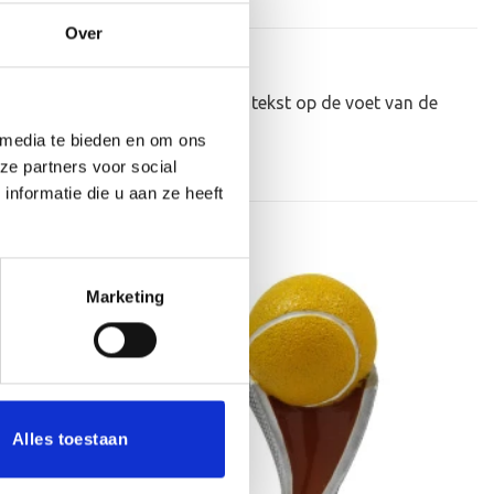
Over
eker personaliseren door er een tekst op de voet van de
 media te bieden en om ons
ze partners voor social
nformatie die u aan ze heeft
Marketing
Aanbieding!
Toevoegen
Toevoegen
aan
aan
verlanglijst
verlanglijst
Alles toestaan