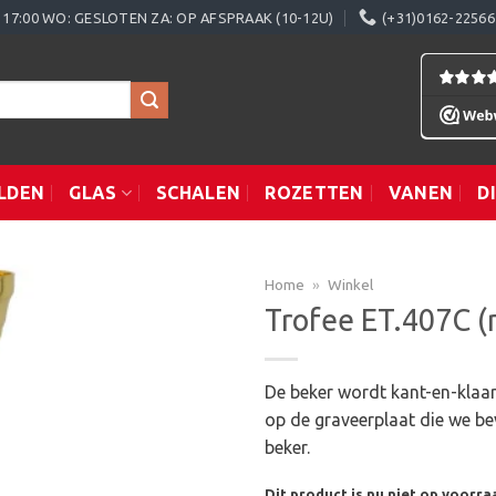
0 - 17:00 WO: GESLOTEN ZA: OP AFSPRAAK (10-12U)
(+31)0162-22566
LDEN
GLAS
SCHALEN
ROZETTEN
VANEN
D
Home
»
Winkel
Trofee ET.407C (
Toevoegen
De beker wordt kant-en-klaar
aan
op de graveerplaat die we be
verlanglijst
beker.
Dit product is nu niet op voorra