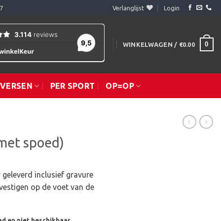
7
Verlanglijst
Login
0
WINKELWAGEN /
€
0.00
IVERSEN
PER SPORT
OP=OP
met spoed)
 geleverd inclusief gravure
vestigen op de voet van de
ad en niet beschikbaar.