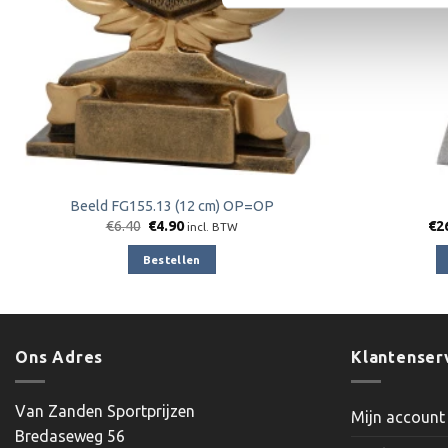
Beeld FG155.13 (12 cm) OP=OP
Oorspronkelijke
Huidige
€
6.40
€
4.90
€
2
incl. BTW
prijs
prijs
was:
is:
Bestellen
€6.40.
€4.90.
Ons Adres
Klantenser
Van Zanden Sportprijzen
Mijn account
Bredaseweg 56