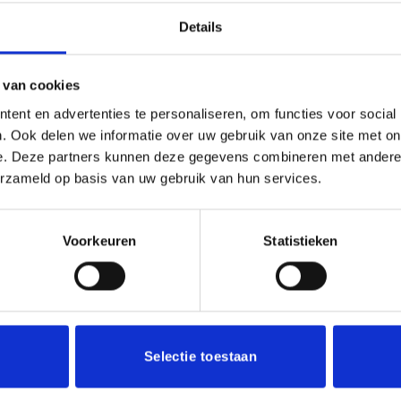
Details
(0)
or ieder (sport)toernooi of businessevenement. We kunnen de b
 van cookies
en aluminium plaatje.
ent en advertenties te personaliseren, om functies voor social
. Ook delen we informatie over uw gebruik van onze site met on
e. Deze partners kunnen deze gegevens combineren met andere i
erzameld op basis van uw gebruik van hun services.
Voorkeuren
Statistieken
Aanbieding!
Toevoegen
aan
verlanglijst
Selectie toestaan