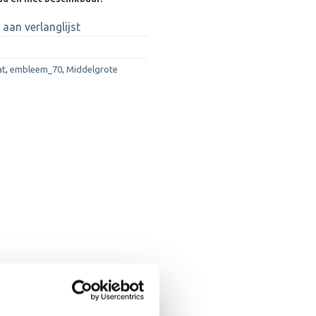
aan verlanglijst
at
,
embleem_70
,
Middelgrote