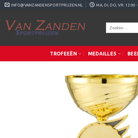
Ga
INFO@VANZANDENSPORTPRIJZEN.NL
MA, DI, DO, VR: 12:0
naar
inhoud
Zoeken
naar:
TROFEEËN
MEDAILLES
BEE