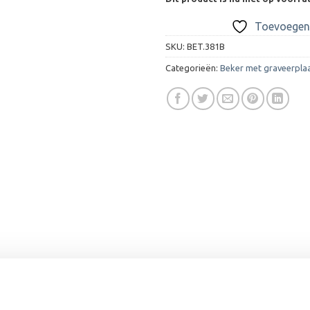
Toevoegen 
SKU:
BET.381B
Categorieën:
Beker met graveerpla