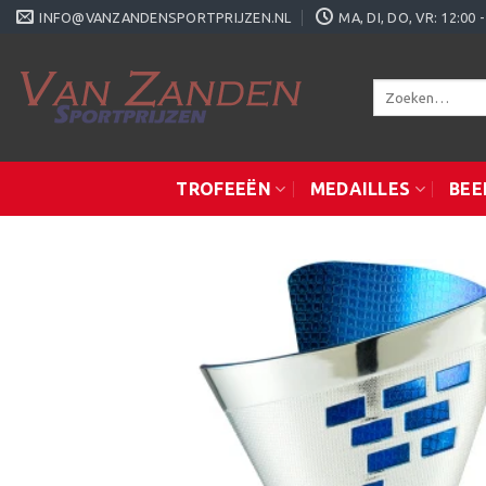
Ga
INFO@VANZANDENSPORTPRIJZEN.NL
MA, DI, DO, VR: 12:0
naar
inhoud
Zoeken
naar:
TROFEEËN
MEDAILLES
BEE