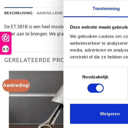
Toestemming
BESCHRIJVING
AANVULLENDE INFORMATIE
BEOORDELINGEN 
De ET.381B is een heel mooie trofee die zeer geschikt is vo
Deze website maakt gebruik
beker aan te brengen. We graveren de tekst gecentreerd op e
We gebruiken cookies om cont
websiteverkeer te analyseren
9,5
media, adverteren en analys
verstrekt of die ze hebben v
GERELATEERDE PRODUCTEN
Toestemmingsselectie
Noodzakelijk
Aanbieding!
Aanbieding!
Toevoegen
aan
verlanglijst
Weigeren