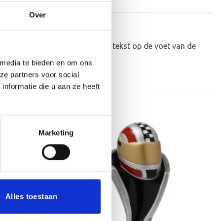
Over
eker personaliseren door er een tekst op de voet van de
 media te bieden en om ons
ze partners voor social
nformatie die u aan ze heeft
Marketing
Aanbieding!
Toevoegen
Toevoegen
aan
aan
verlanglijst
verlanglijst
Alles toestaan