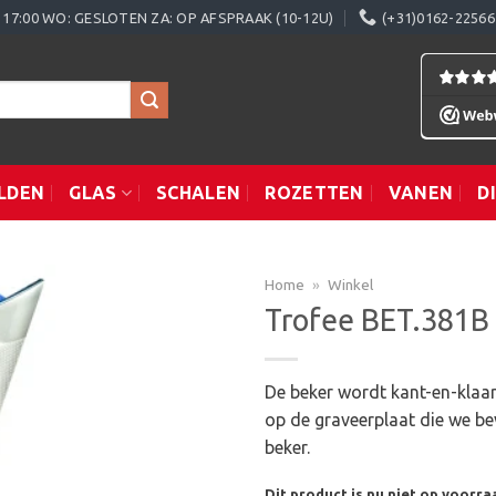
0 - 17:00 WO: GESLOTEN ZA: OP AFSPRAAK (10-12U)
(+31)0162-22566
LDEN
GLAS
SCHALEN
ROZETTEN
VANEN
D
Home
»
Winkel
Trofee BET.381B
Toevoegen
De beker wordt kant-en-klaar
aan
op de graveerplaat die we be
verlanglijst
beker.
Dit product is nu niet op voorra