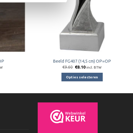
OP
Beeld FG407 (14,5 cm) OP=OP
jke
e
Oorspronkelijke
Huidige
€
9.60
€
8.10
TW
incl. BTW
prijs
prijs
was:
is:
Opties selecteren
€9.60.
€8.10.
Dit
product
heeft
meerdere
variaties.
Deze
optie
kan