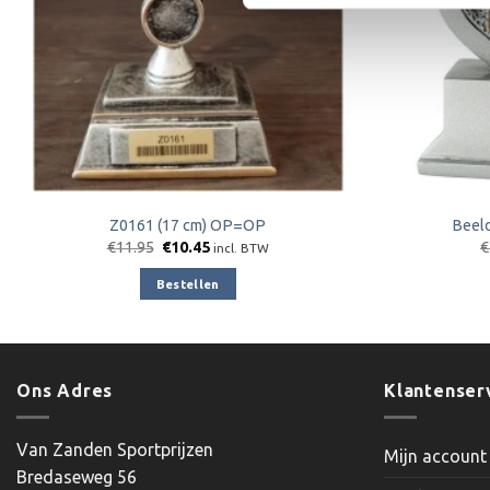
Z0161 (17 cm) OP=OP
Beel
Oorspronkelijke
Huidige
€
11.95
€
10.45
€
incl. BTW
prijs
prijs
was:
is:
Bestellen
€11.95.
€10.45.
Ons Adres
Klantenser
Van Zanden Sportprijzen
Mijn account
Bredaseweg 56