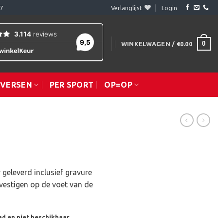
7
Verlanglijst
Login
0
WINKELWAGEN /
€
0.00
IVERSEN
PER SPORT
OP=OP
 geleverd inclusief gravure
vestigen op de voet van de
ad en niet beschikbaar.