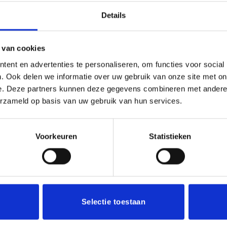
Details
(0)
or ieder (sport)toernooi of businessevenement. We kunnen de b
 van cookies
en aluminium plaatje.
ent en advertenties te personaliseren, om functies voor social
. Ook delen we informatie over uw gebruik van onze site met on
e. Deze partners kunnen deze gegevens combineren met andere i
erzameld op basis van uw gebruik van hun services.
Voorkeuren
Statistieken
Aanbieding!
Toevoegen
aan
verlanglijst
Selectie toestaan