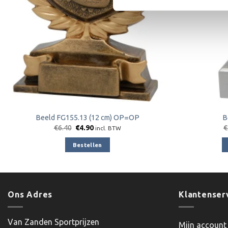
Beeld FG155.13 (12 cm) OP=OP
B
Oorspronkelijke
Huidige
€
6.40
€
4.90
€
incl. BTW
prijs
prijs
was:
is:
Bestellen
€6.40.
€4.90.
Ons Adres
Klantenser
Van Zanden Sportprijzen
Mijn account