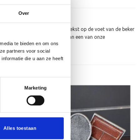
Over
ker personaliseren door er een tekst op de voet van de beker
en afbeelding op plakken. Dit kan een van onze
 media te bieden en om ons
ze partners voor social
nformatie die u aan ze heeft
Marketing
Aanbieding!
Toevoegen
Toevoegen
aan
aan
verlanglijst
verlanglijst
Alles toestaan