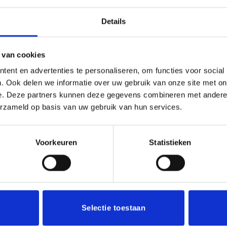
Details
(0)
r ieder (sport)toernooi of businessevenement. We kunnen de be
 van cookies
uminium plaatje.Op de beker zelf kunnen we een door jou gekoz
ent en advertenties te personaliseren, om functies voor social
en logo of afbeelding. Deze kun je uploaden via het menu
. Ook delen we informatie over uw gebruik van onze site met on
e. Deze partners kunnen deze gegevens combineren met andere i
erzameld op basis van uw gebruik van hun services.
Voorkeuren
Statistieken
Aanbieding!
Toevoegen
aan
verlanglijst
Selectie toestaan