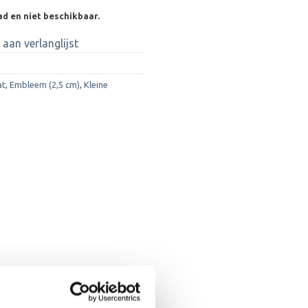
ad en niet beschikbaar.
aan verlanglijst
at
,
Embleem (2,5 cm)
,
Kleine