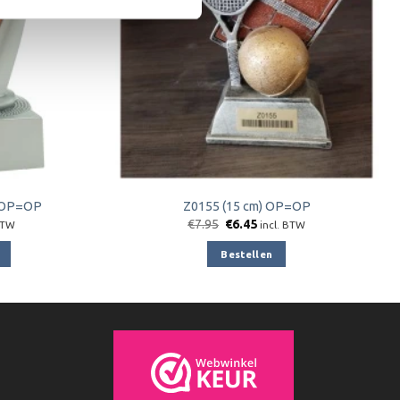
) OP=OP
Z0155 (15 cm) OP=OP
jke
ge
Oorspronkelijke
Huidige
€
7.95
€
6.45
BTW
incl. BTW
prijs
prijs
was:
is:
Bestellen
0.
€7.95.
€6.45.
e