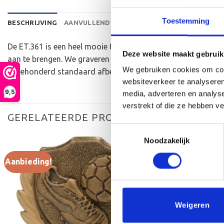
Toestemming
BESCHRIJVING
AANVULLENDE INFORMATIE
BEOORDELINGEN 
De ET.361 is een heel mooie trofee die zeer geschikt is voo
Deze website maakt gebruik
aan te brengen. We graveren de tekst gecentreerd op een al
We gebruiken cookies om cont
tweehonderd standaard afbeeldingen zijn, maar ook een eig
websiteverkeer te analyseren
9,5
media, adverteren en analys
verstrekt of die ze hebben v
GERELATEERDE PRODUCTEN
Toestemmingsselectie
Noodzakelijk
Aanbieding!
Aanbieding!
Toevoegen
aan
verlanglijst
Weigeren