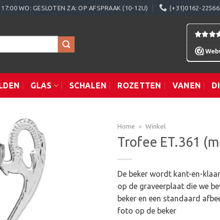
0 - 17:00 WO: GESLOTEN ZA: OP AFSPRAAK (10-12U)
(+31)0162-22566
LDEN
GLAS
SCHALEN
ROZETTEN
VANEN
D
Home
»
Winkel
Trofee ET.361 (m
Toevoegen
De beker wordt kant-en-klaar
aan
op de graveerplaat die we be
verlanglijst
beker en een standaard afbee
foto op de beker