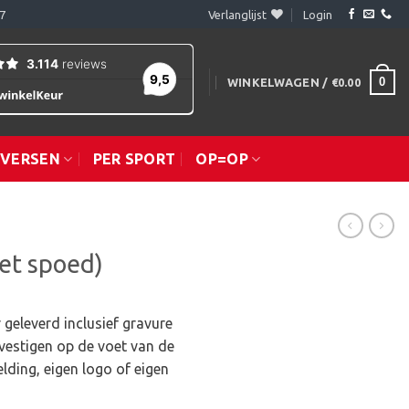
7
Verlanglijst
Login
0
WINKELWAGEN /
€
0.00
IVERSEN
PER SPORT
OP=OP
et spoed)
 geleverd inclusief gravure
vestigen op de voet van de
lding, eigen logo of eigen