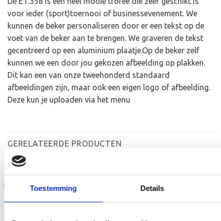
De ET.358 is een heel mooie trofee die zeer geschikt is
voor ieder (sport)toernooi of businessevenement. We
kunnen de beker personaliseren door er een tekst op de
voet van de beker aan te brengen. We graveren de tekst
gecentreerd op een aluminium plaatje.Op de beker zelf
kunnen we een door jou gekozen afbeelding op plakken.
Dit kan een van onze tweehonderd standaard
afbeeldingen zijn, maar ook een eigen logo of afbeelding.
Deze kun je uploaden via het menu
GERELATEERDE PRODUCTEN
Aanbieding!
Aanbieding!
Toestemming
Details
Toevoegen
Toevoegen
aan
aan
verlanglijst
verlanglijst