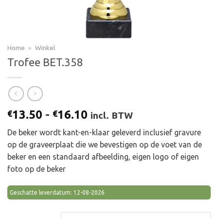
Home
»
Winkel
Trofee BET.358
Prijsklasse:
13.50
-
16.10
€
€
incl. BTW
€13.50
De beker wordt kant-en-klaar geleverd inclusief gravure
tot
op de graveerplaat die we bevestigen op de voet van de
€16.10
beker en een standaard afbeelding, eigen logo of eigen
foto op de beker
Geschatte leverdatum: 12-08-2026