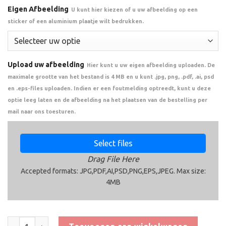
Eigen Afbeelding
U kunt hier kiezen of u uw afbeelding op een
sticker of een aluminium plaatje wilt bedrukken.
Upload uw afbeelding
Hier kunt u uw eigen afbeelding uploaden. De
maximale grootte van het bestand is 4 MB en u kunt .jpg, png, .pdf, .ai, psd
en .eps-files uploaden. Indien er een foutmelding optreedt, kunt u deze
optie leeg laten en de afbeelding na het plaatsen van de bestelling per
mail naar ons toesturen.
Select files
Drag File Here
Accepted formats: JPG,PDF,AI,PSD,PNG,EPS,JPEG. Max size:
4MB
Trofee BET.358 aantal