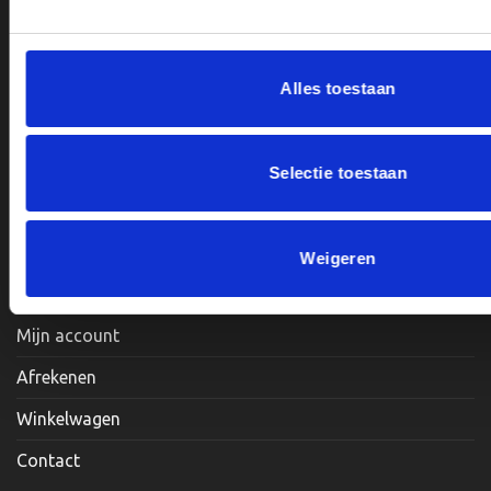
BTWnr. NL004987898B09
Alles toestaan
Openingstijden:
Maandag, Dinsdag, Donderdag, Vrijdag: 12:00 – 17:00
Selectie toestaan
Zaterdag: Op Afspraak
Weigeren
Klantenservice
Mijn account
Afrekenen
Winkelwagen
Contact