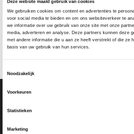
Deze website maakt gebruik van cookies
We gebruiken cookies om content en advertenties te persona
voor social media te bieden en om ons websiteverkeer te an
we informatie over uw gebruik van onze site met onze partne
media, adverteren en analyse. Deze partners kunnen deze 
met andere informatie die u aan ze heeft verstrekt of die z
Beeld FG283 (10 cm) OP=OP
Z0169 (15 cm) OP=OP
basis van uw gebruik van hun services.
Oorspronkelijke
Huidige
Oorspronkelijke
Huidige
€
5.15
€
4.15
€
9.45
€
7.95
incl. BTW
incl. BTW
prijs
prijs
prijs
prijs
was:
is:
was:
is:
Bestellen
Bestellen
€5.15.
€4.15.
€9.45.
€7.95.
Toestemmingsselectie
Noodzakelijk
Ons Adres
Voorkeuren
Van Zanden Sportprijzen
Statistieken
Bredaseweg 56
4901KM Oosterhout
Marketing
kvk: 92898432