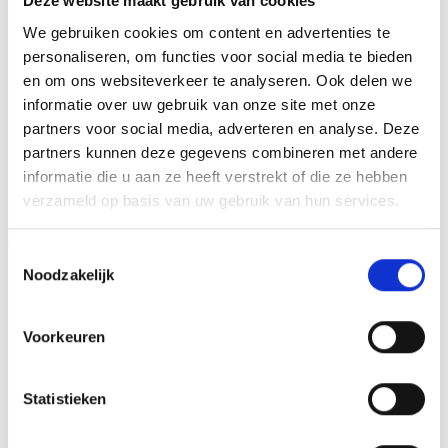
Deze website maakt gebruik van cookies
Dit kan een van onze tweehonderd standaard
We gebruiken cookies om content en advertenties te
afbeeldingen zijn, maar ook een eigen logo of afbeelding.
personaliseren, om functies voor social media te bieden
Deze kun je uploaden via het menu
en om ons websiteverkeer te analyseren. Ook delen we
informatie over uw gebruik van onze site met onze
partners voor social media, adverteren en analyse. Deze
partners kunnen deze gegevens combineren met andere
GERELATEERDE PRODUCTEN
informatie die u aan ze heeft verstrekt of die ze hebben
verzameld op basis van uw gebruik van hun services.
Aanbieding!
Toestemmingsselectie
Noodzakelijk
Toevoegen
Toevoegen
aan
aan
verlanglijst
verlanglijst
Voorkeuren
Statistieken