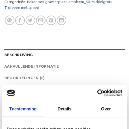
Categorieën:
Beker met graveerplaat
,
embleem_50
,
Middelgrote
Trofeeën met spoed
BESCHRIJVING
AANVULLENDE INFORMATIE
BEOORDELINGEN (0)
De ET.342B is een heel mooie trofee die zeer geschikt is
voor ieder (sport)toernooi of businessevenement. We
kunnen de beker personaliseren door er een tekst op de
Toestemming
Details
Over
voet van de beker aan te brengen. We graveren de tekst
gecentreerd op een aluminium plaatje.Op de beker zelf
kunnen we een door jou gekozen afbeelding op plakken.