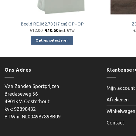
Beeld RE.062.78 (17 cm) OP=OP
Z
Oorspronkelijke
Huidige
€
12.00
€
10.50
€
incl. BTW
prijs
prijs
was:
is:
Opties selecteren
€12.00.
€10.50.
Dit
product
heeft
meerdere
Ons Adres
Klantenser
variaties.
Deze
Van Zanden Sportprijzen
Mijn account
optie
Bredaseweg 56
kan
Afrekenen
4901KM Oosterhout
gekozen
kvk: 92898432
worden
Winkelwagen
BTWnr. NL004987898B09
op
Contact
de
productpagina