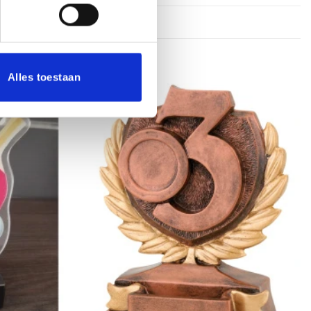
Alles toestaan
Toevoegen
Toevoegen
aan
aan
verlanglijst
verlanglijst