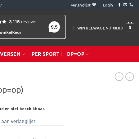
7
Verlanglijst
Login
0
WINKELWAGEN /
€
0.00
IVERSEN
PER SPORT
OP=OP
op=op)
ad en niet beschikbaar.
aan verlanglijst