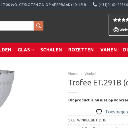
0 - 17:00 WO: GESLOTEN ZA: OP AFSPRAAK (10-12U)
(+31)0162-22566
LDEN
GLAS
SCHALEN
ROZETTEN
VANEN
D
Home
»
Winkel
Trofee ET.291B (
Toevoegen
Dit product is nu niet op voorra
aan
verlanglijst
Toevoegen 
SKU:
WINKEL.BET.291B