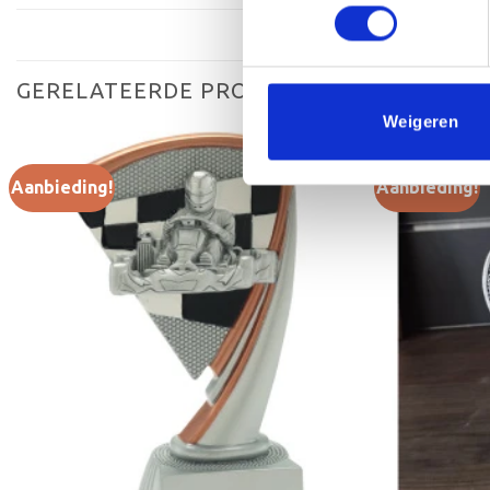
GERELATEERDE PRODUCTEN
Weigeren
Aanbieding!
Aanbieding!
Toevoegen
aan
verlanglijst