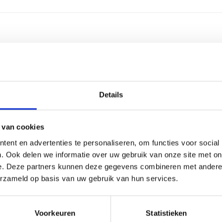
2,5 centimeter
2-4 werkdagen
Details
Aluminium
Aluminium
 van cookies
ent en advertenties te personaliseren, om functies voor social
3 regels
. Ook delen we informatie over uw gebruik van onze site met on
e. Deze partners kunnen deze gegevens combineren met andere i
30 leestekens
erzameld op basis van uw gebruik van hun services.
Graveren
Voorkeuren
Statistieken
16 cm, 19 cm, 21 cm, 24 cm, 27 cm, 30 cm