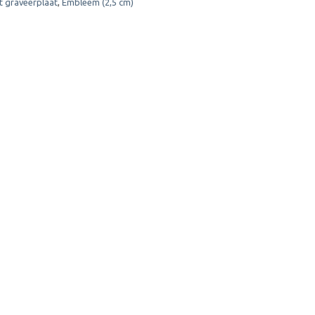
t graveerplaat
,
Embleem (2,5 cm)