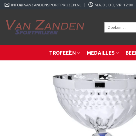
Ga
INFO@VANZANDENSPORTPRIJZEN.NL
MA, DI, DO, VR: 12:0
naar
inhoud
Zoeken
naar:
TROFEEËN
MEDAILLES
BEE