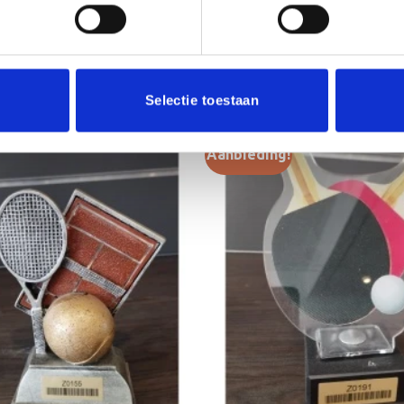
Selectie toestaan
Aanbieding!
Toevoegen
aan
verlanglijst