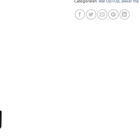
Categorieën:
Alle Op=Op
,
Beker me