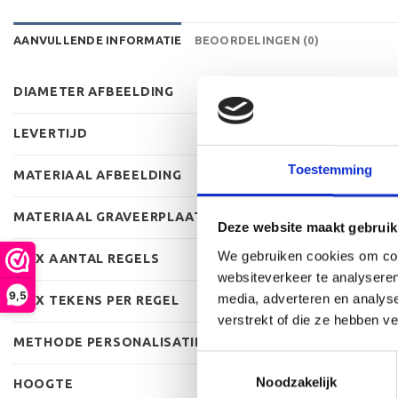
AANVULLENDE INFORMATIE
BEOORDELINGEN (0)
DIAMETER AFBEELDING
LEVERTIJD
Toestemming
MATERIAAL AFBEELDING
MATERIAAL GRAVEERPLAAT
Deze website maakt gebruik
We gebruiken cookies om cont
MAX AANTAL REGELS
websiteverkeer te analyseren
9,5
media, adverteren en analys
MAX TEKENS PER REGEL
verstrekt of die ze hebben v
METHODE PERSONALISATIE
Toestemmingsselectie
Noodzakelijk
HOOGTE