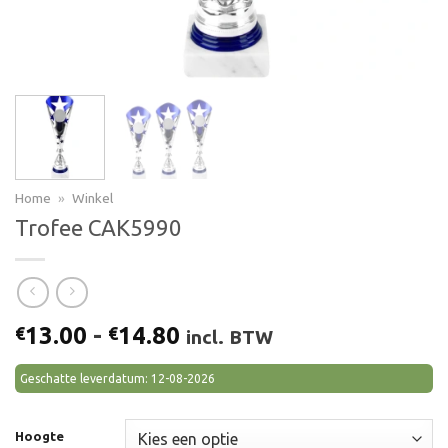
Home
»
Winkel
Trofee CAK5990
Prijsklasse:
13.00
-
14.80
€
€
incl. BTW
€13.00
tot
Geschatte leverdatum: 12-08-2026
€14.80
Hoogte