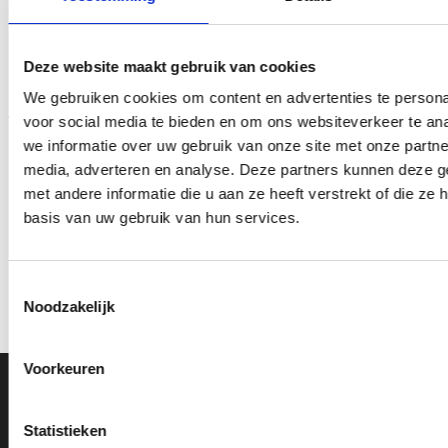
Aanbieding!
Toevoegen
Toevoegen
Deze website maakt gebruik van cookies
aan
aan
verlanglijst
verlanglijst
We gebruiken cookies om content en advertenties te persona
voor social media te bieden en om ons websiteverkeer te an
we informatie over uw gebruik van onze site met onze partne
media, adverteren en analyse. Deze partners kunnen deze 
met andere informatie die u aan ze heeft verstrekt of die z
basis van uw gebruik van hun services.
Trofee ST5683
Beeld FG418 OP=OP
Prijsklasse:
Prijsklasse:
€
79.35
-
€
84.10
€
8.10
-
€
10.25
incl. BTW
incl. BTW
€79.35
€8.10
Toestemmingsselectie
tot
tot
Opties selecteren
Opties selecteren
Noodzakelijk
€84.10
€10.25
Dit
Dit
product
product
heeft
heeft
Voorkeuren
meerdere
meerdere
Ons Adres
variaties.
variaties.
Deze
Deze
Statistieken