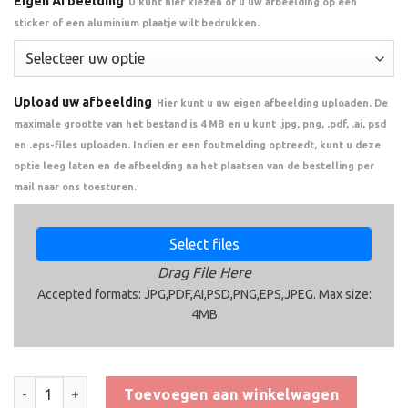
Eigen Afbeelding
U kunt hier kiezen of u uw afbeelding op een
sticker of een aluminium plaatje wilt bedrukken.
Upload uw afbeelding
Hier kunt u uw eigen afbeelding uploaden. De
maximale grootte van het bestand is 4 MB en u kunt .jpg, png, .pdf, .ai, psd
en .eps-files uploaden. Indien er een foutmelding optreedt, kunt u deze
optie leeg laten en de afbeelding na het plaatsen van de bestelling per
mail naar ons toesturen.
Select files
Drag File Here
Accepted formats: JPG,PDF,AI,PSD,PNG,EPS,JPEG. Max size:
4MB
Trofee CAK5990 aantal
Toevoegen aan winkelwagen