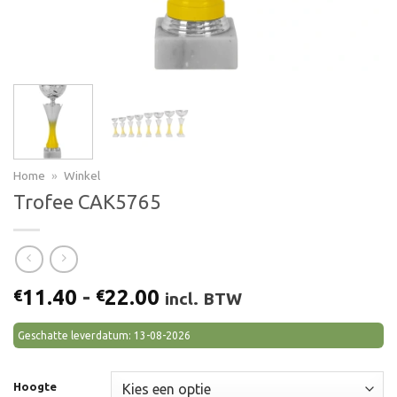
Home
»
Winkel
Trofee CAK5765
Prijsklasse:
11.40
-
22.00
€
€
incl. BTW
€11.40
tot
Geschatte leverdatum: 13-08-2026
€22.00
Hoogte