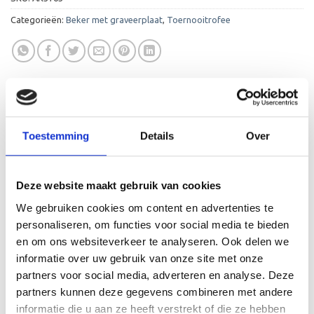
Categorieën:
Beker met graveerplaat
,
Toernooitrofee
Toestemming
Details
Over
AANVULLENDE INFORMATIE
BEOORDELINGEN (0)
Deze website maakt gebruik van cookies
26 cm, 27 cm, 29 cm, 30 cm, 32,5 cm, 33,5
We gebruiken cookies om content en advertenties te
HOOGTE
cm, 35,5 cm, 36 cm
personaliseren, om functies voor social media te bieden
en om ons websiteverkeer te analyseren. Ook delen we
LEVERTIJD
2-4 werkdagen
informatie over uw gebruik van onze site met onze
partners voor social media, adverteren en analyse. Deze
MATERIAAL
Kunststof/Metaal, Marmer
TROFEE
partners kunnen deze gegevens combineren met andere
informatie die u aan ze heeft verstrekt of die ze hebben
MATERIAAL