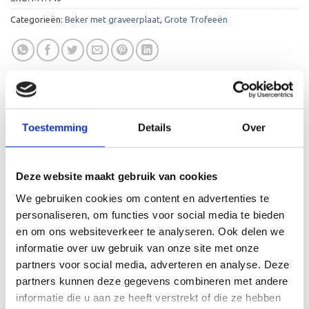
Categorieën:
Beker met graveerplaat
,
Grote Trofeeën
Toestemming
Details
Over
AANVULLENDE INFORMATIE
BEOORDELINGEN (0)
Deze website maakt gebruik van cookies
We gebruiken cookies om content en advertenties te
LEVERTIJD
2-4 werkdagen
personaliseren, om functies voor social media te bieden
en om ons websiteverkeer te analyseren. Ook delen we
HOOGTE
32 cm, 40,5 cm, 47,5 cm
informatie over uw gebruik van onze site met onze
partners voor social media, adverteren en analyse. Deze
KLEUR
Goud, Zilver, Brons
partners kunnen deze gegevens combineren met andere
informatie die u aan ze heeft verstrekt of die ze hebben
MATERIAAL TROFEE
Kunststof/Metaal, Marmer