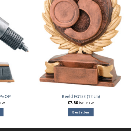
Toevoegen
Toevoegen
aan
aan
verlanglijst
verlanglijst
 OP=OP
Beeld FG153 (12 cm)
jke
ge
€
7.50
BTW
incl. BTW
Bestellen
5.