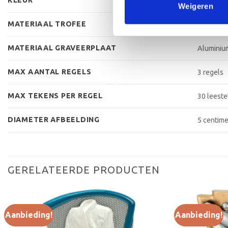
Zilver
Weigeren
MATERIAAL TROFEE
Kunststo
MATERIAAL GRAVEERPLAAT
Aluminiu
MAX AANTAL REGELS
3 regels
MAX TEKENS PER REGEL
30 leest
DIAMETER AFBEELDING
5 centime
GERELATEERDE PRODUCTEN
Aanbieding!
Aanbieding!