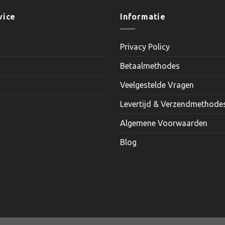
heeft
meerder
vice
Informatie
variaties.
Deze
Privacy Policy
optie
kan
Betaalmethodes
gekozen
worden
Veelgestelde Vragen
op
Levertijd & Verzendmethode
de
productp
Algemene Voorwaarden
Blog