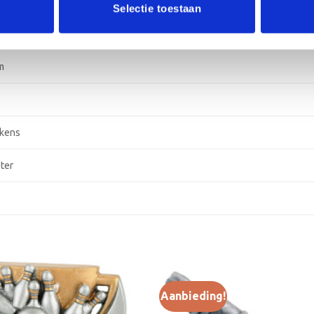
Selectie toestaan
f/Metaal, Marmer
m
ekens
ter
Aanbieding!