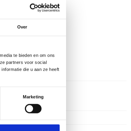
aan verlanglijst
Over
at
,
embleem_50
,
Toernooitrofee
 media te bieden en om ons
ze partners voor social
nformatie die u aan ze heeft
Marketing
 cm, 39 cm