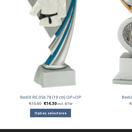
Toevoegen
aan
verlanglijst
Beeld RE.056.78 (19 cm) OP=OP
Beel
Oorspronkelijke
Huidige
€
15.80
€
14.30
€
incl. BTW
prijs
prijs
was:
is:
Opties selecteren
€15.80.
€14.30.
Dit
product