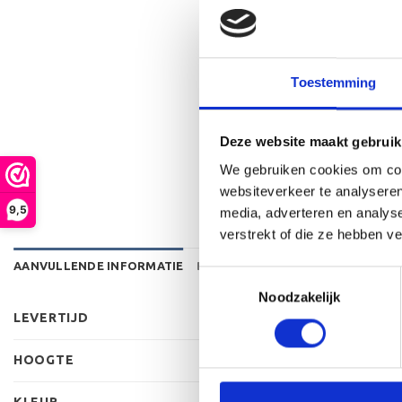
Toestemming
Deze website maakt gebruik
We gebruiken cookies om cont
websiteverkeer te analyseren
9,5
media, adverteren en analys
verstrekt of die ze hebben v
AANVULLENDE INFORMATIE
BEOORDELINGEN (0)
Toestemmingsselectie
Noodzakelijk
LEVERTIJD
2-4 werk
HOOGTE
24 cm, 25
KLEUR