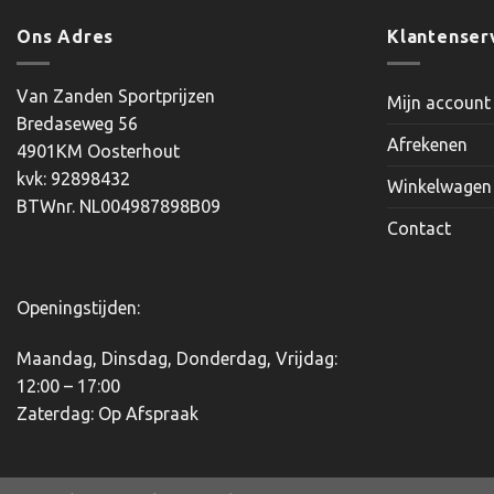
heeft
meerdere
Ons Adres
Klantenser
variaties.
Deze
Van Zanden Sportprijzen
Mijn account
optie
Bredaseweg 56
kan
Afrekenen
4901KM Oosterhout
gekozen
kvk: 92898432
worden
Winkelwagen
BTWnr. NL004987898B09
op
Contact
de
productpagina
Openingstijden:
Maandag, Dinsdag, Donderdag, Vrijdag:
12:00 – 17:00
Zaterdag: Op Afspraak