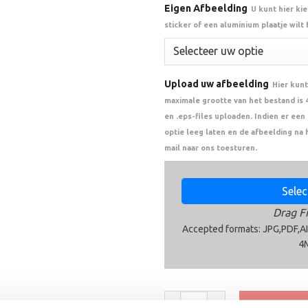
Eigen Afbeelding
U kunt hier ki
sticker of een aluminium plaatje wilt
Upload uw afbeelding
Hier kunt
maximale grootte van het bestand is 4 
en .eps-files uploaden. Indien er ee
optie leeg laten en de afbeelding na 
mail naar ons toesturen.
Select
Drag Fi
Accepted formats: JPG,PDF,AI
4
Trofee BMT.141 aantal
Toevoege