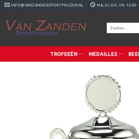
Ga
INFO@VANZANDENSPORTPRIJZEN.NL
MA, DI, DO, VR: 12:0
naar
inhoud
Zoeken
naar:
TROFEEËN
MEDAILLES
BEE