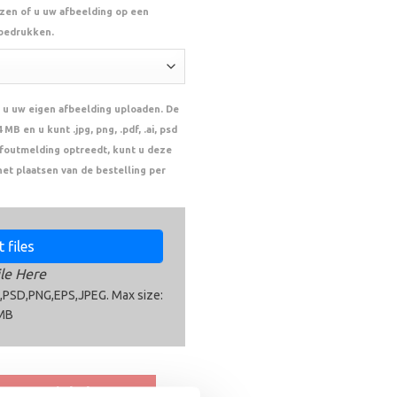
ezen of u uw afbeelding op een
 bedrukken.
 u uw eigen afbeelding uploaden. De
MB en u kunt .jpg, png, .pdf, .ai, psd
n foutmelding optreedt, kunt u deze
het plaatsen van de bestelling per
 files
le Here
,PSD,PNG,EPS,JPEG. Max size:
MB
n aan winkelwagen