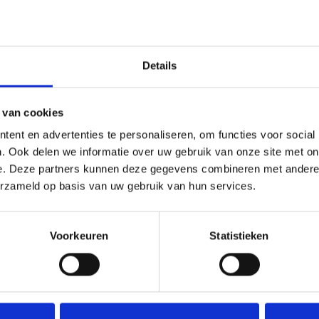
Toevoegen 
Details
SKU:
N/B
Categorieën:
Beker met graveerpla
 van cookies
ent en advertenties te personaliseren, om functies voor social
. Ook delen we informatie over uw gebruik van onze site met on
e. Deze partners kunnen deze gegevens combineren met andere i
erzameld op basis van uw gebruik van hun services.
Voorkeuren
Statistieken
dagen
,5 cm, 27 cm, 28,5 cm, 30 cm, 31 cm, 32,5 cm, 33,5 cm, 35 cm, 36 cm, 37,5