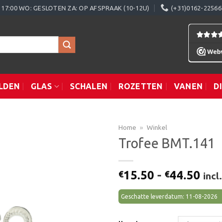
0 - 17:00 WO: GESLOTEN ZA: OP AFSPRAAK (10-12U)
(+31)0162-22566
LDEN
GLAS
SCHALEN
ROZETTEN
VANEN
D
Home
»
Winkel
Trofee BMT.141
Toevoegen
Prij
15.50
-
44.50
€
€
inc
aan
€15
verlanglijst
tot
Geschatte leverdatum: 11-08-2026
€44