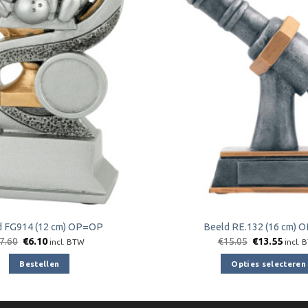
Toevoegen
aan
verlanglijst
d FG914 (12 cm) OP=OP
Beeld RE.132 (16 cm)
Oorspronkelijke
Huidige
Oorspronkeli
Huidi
7.60
€
6.10
€
15.05
€
13.55
incl. BTW
incl. 
prijs
prijs
prijs
prijs
was:
is:
was:
is:
Bestellen
Opties selecteren
€7.60.
€6.10.
€15.05.
€13.5
Dit
product