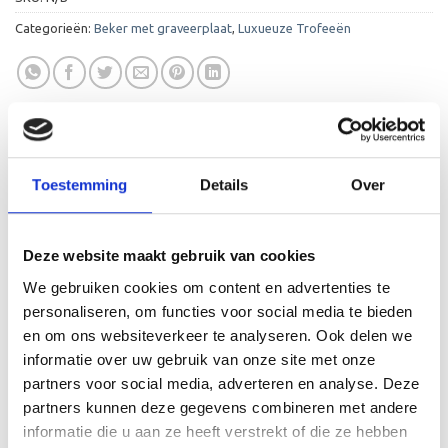
Categorieën:
Beker met graveerplaat
,
Luxueuze Trofeeën
Toestemming
Details
Over
AANVULLENDE INFORMATIE
BEOORDELINGEN (0)
Deze website maakt gebruik van cookies
We gebruiken cookies om content en advertenties te
LEVERTIJD
2-4 werkdagen
personaliseren, om functies voor social media te bieden
en om ons websiteverkeer te analyseren. Ook delen we
HOOGTE
53 cm, 58 cm, 64 cm
informatie over uw gebruik van onze site met onze
partners voor social media, adverteren en analyse. Deze
KLEUR
Goud
partners kunnen deze gegevens combineren met andere
informatie die u aan ze heeft verstrekt of die ze hebben
MATERIAAL TROFEE
Kunststof/Metaal