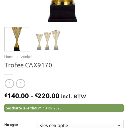
Home
»
Winkel
Trofee CAX9170
Prijsklasse:
140.00
-
220.00
€
€
incl. BTW
€140.00
tot
Geschatte leverdatum: 13-08-2026
€220.00
Hoogte