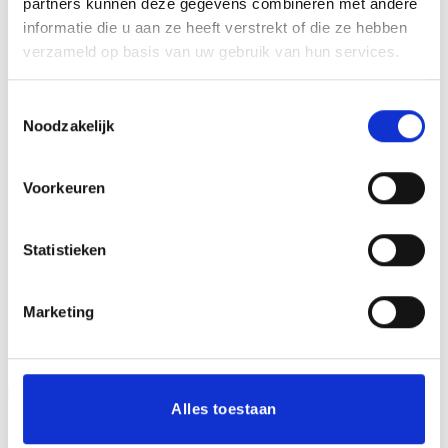
partners kunnen deze gegevens combineren met andere
informatie die u aan ze heeft verstrekt of die ze hebben
Mijn naam, e-mail en site opslaan in deze
verzameld op basis van uw gebruik van hun services.
browser voor de volgende keer wanneer ik een
reactie plaats.
Toestemmingsselectie
Noodzakelijk
Voorkeuren
Statistieken
GERELATEERDE PRODUCTEN
Marketing
Aanbieding!
Aanbieding!
Alles toestaan
Toevoegen
Toevoegen
aan
aan