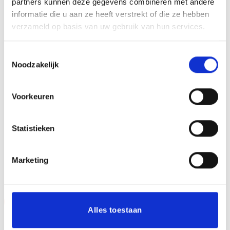
partners kunnen deze gegevens combineren met andere
informatie die u aan ze heeft verstrekt of die ze hebben
Mijn naam, e-mail en site opslaan in deze
verzameld op basis van uw gebruik van hun services.
browser voor de volgende keer wanneer ik een
reactie plaats.
Toestemmingsselectie
Noodzakelijk
Voorkeuren
Statistieken
GERELATEERDE PRODUCTEN
Marketing
Aanbieding!
Aanbieding!
Alles toestaan
Toevoegen
Toevoegen
aan
aan