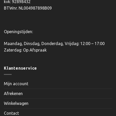
kvk: 92898432
op
op
BTWnr. NL004987898B09
de
de
productpagina
productpagina
Openingstijden:
Maandag, Dinsdag, Donderdag, Vrijdag: 12:00 – 17:00
Zaterdag: Op Afspraak
Klantenservice
Mijn account
Afrekenen
Winkelwagen
Contact