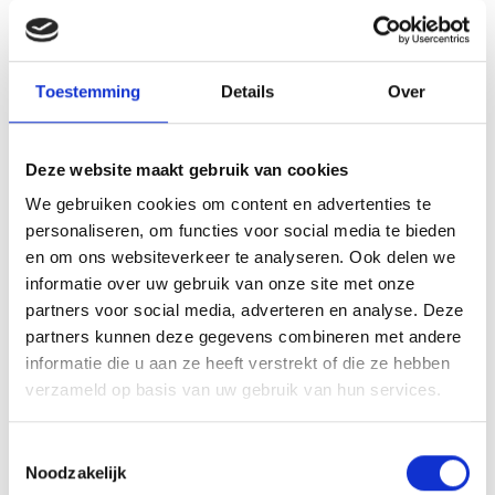
Toestemming
Details
Over
AANVULLENDE INFORMATIE
BEOORDELINGEN (0)
Deze website maakt gebruik van cookies
LEVERTIJD
2-4 werkdagen
We gebruiken cookies om content en advertenties te
personaliseren, om functies voor social media te bieden
HOOGTE
110 cm
en om ons websiteverkeer te analyseren. Ook delen we
informatie over uw gebruik van onze site met onze
KLEUR
Zilver
partners voor social media, adverteren en analyse. Deze
partners kunnen deze gegevens combineren met andere
MATERIAAL TROFEE
Kunststof/Metaal
informatie die u aan ze heeft verstrekt of die ze hebben
verzameld op basis van uw gebruik van hun services.
MATERIAAL GRAVEERPLAAT
Aluminium
Toestemmingsselectie
Noodzakelijk