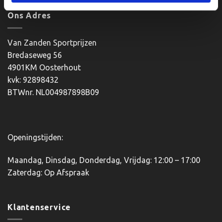
heeft
meerdere
Ons Adres
variaties.
Deze
optie
Van Zanden Sportprijzen
kan
Bredaseweg 56
gekozen
4901KM Oosterhout
worden
kvk: 92898432
op
BTWnr. NL004987898B09
de
productpagina
Openingstijden:
Maandag, Dinsdag, Donderdag, Vrijdag: 12:00 – 17:00
Zaterdag: Op Afspraak
Klantenservice