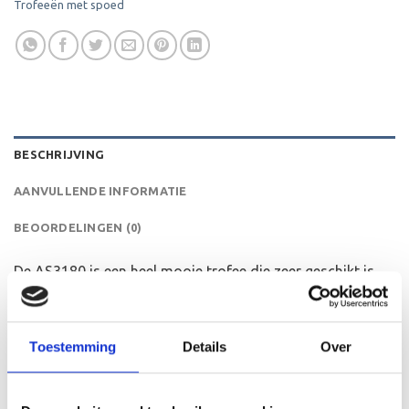
Trofeeën met spoed
BESCHRIJVING
AANVULLENDE INFORMATIE
BEOORDELINGEN (0)
De AS3180 is een heel mooie trofee die zeer geschikt is
voor ieder (sport)toernooi, businessevenement of als een
leuk cadeau om uit te reiken. We kunnen de beker
personaliseren door er een tekst op de voet van de beker
Toestemming
Details
Over
aan te brengen. We graveren de tekst gecentreerd op een
aluminium plaatje.Op de beker zelf kunnen we een door
jou gekozen afbeelding op plakken. Dit kan een van onze