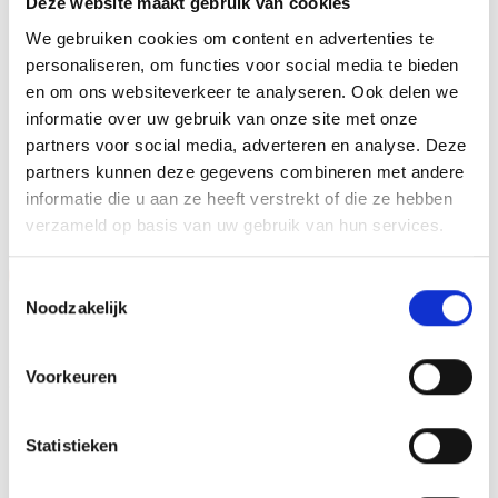
Deze website maakt gebruik van cookies
tweehonderd standaard afbeeldingen zijn, maar ook een
We gebruiken cookies om content en advertenties te
eigen logo of afbeelding. Deze kun je uploaden via het
personaliseren, om functies voor social media te bieden
menu
en om ons websiteverkeer te analyseren. Ook delen we
informatie over uw gebruik van onze site met onze
partners voor social media, adverteren en analyse. Deze
partners kunnen deze gegevens combineren met andere
GERELATEERDE PRODUCTEN
informatie die u aan ze heeft verstrekt of die ze hebben
verzameld op basis van uw gebruik van hun services.
Aanbieding!
Aanbieding!
Toestemmingsselectie
Noodzakelijk
Toevoegen
Toevoegen
aan
aan
verlanglijst
verlanglijst
Voorkeuren
Statistieken