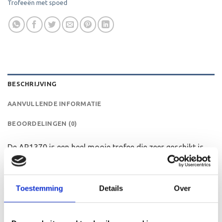
Trofeeën met spoed
BESCHRIJVING
AANVULLENDE INFORMATIE
BEOORDELINGEN (0)
De AR1370 is een heel mooie trofee die zeer geschikt is
voor ieder (sport)toernooi, businessevenement of als een
leuk cadeau om uit te reiken. We kunnen de beker
personaliseren door er een tekst op de voet van de beker
Toestemming
Details
Over
aan te brengen. We graveren de tekst gecentreerd op een
aluminium plaatje.Op de beker zelf kunnen we een door
jou gekozen afbeelding op plakken. Dit kan een van onze