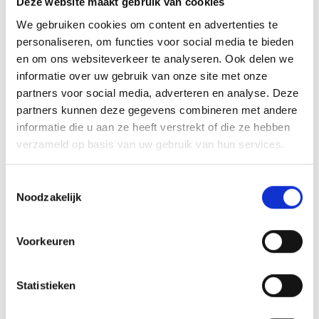
Deze website maakt gebruik van cookies
tweehonderd standaard afbeeldingen zijn, maar ook een
We gebruiken cookies om content en advertenties te
eigen logo of afbeelding. Deze kun je uploaden via het
personaliseren, om functies voor social media te bieden
menu
en om ons websiteverkeer te analyseren. Ook delen we
informatie over uw gebruik van onze site met onze
partners voor social media, adverteren en analyse. Deze
partners kunnen deze gegevens combineren met andere
GERELATEERDE PRODUCTEN
informatie die u aan ze heeft verstrekt of die ze hebben
verzameld op basis van uw gebruik van hun services.
Aanbieding!
Toestemmingsselectie
Noodzakelijk
Toevoegen
Toevoegen
aan
aan
verlanglijst
verlanglijst
Voorkeuren
Statistieken